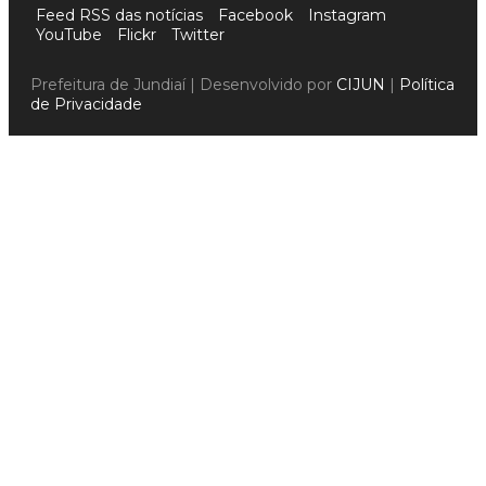
Feed RSS das notícias
Facebook
Instagram
YouTube
Flickr
Twitter
Prefeitura de Jundiaí | Desenvolvido por
CIJUN
|
Política
de Privacidade