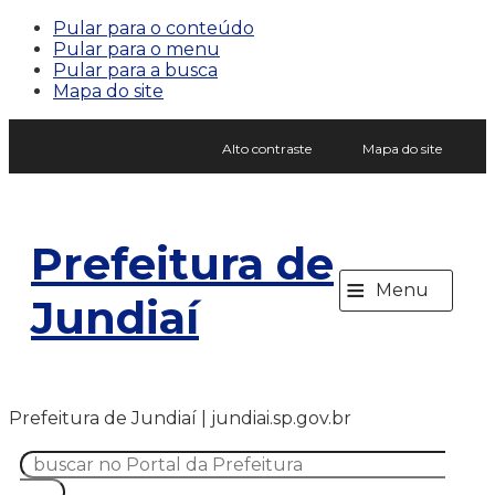
Pular para o conteúdo
Pular para o menu
Pular para a busca
Mapa do site
Alto contraste
Mapa do site
Prefeitura de
≡
Menu
Jundiaí
Prefeitura de Jundiaí | jundiai.sp.gov.br