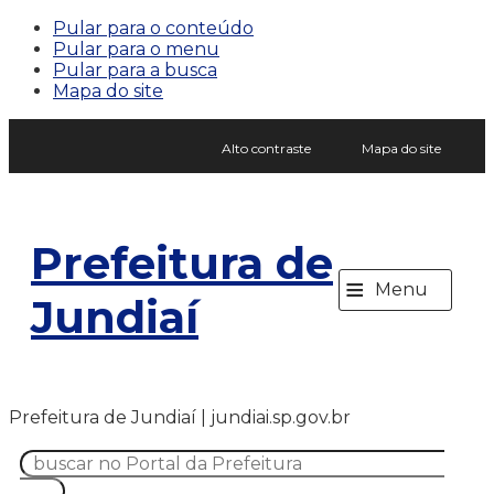
Pular para o conteúdo
Pular para o menu
Pular para a busca
Mapa do site
Alto contraste
Mapa do site
Prefeitura de
≡
Menu
Jundiaí
Prefeitura de Jundiaí | jundiai.sp.gov.br