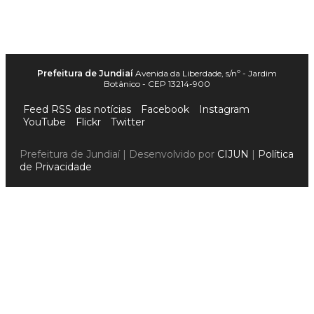
Prefeitura de Jundiaí
Avenida da Liberdade, s/nº - Jardim
Botânico - CEP 13214-900
Feed RSS das notícias
Facebook
Instagram
YouTube
Flickr
Twitter
Prefeitura de Jundiaí | Desenvolvido por
CIJUN
|
Política
de Privacidade