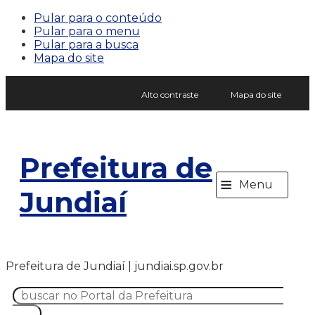
Pular para o conteúdo
Pular para o menu
Pular para a busca
Mapa do site
Alto contraste
Mapa do site
Prefeitura de
≡
Menu
Jundiaí
Prefeitura de Jundiaí | jundiai.sp.gov.br