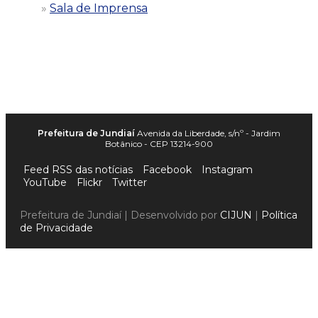
Sala de Imprensa
Prefeitura de Jundiaí
Avenida da Liberdade, s/nº - Jardim
Botânico - CEP 13214-900
Feed RSS das notícias
Facebook
Instagram
YouTube
Flickr
Twitter
Prefeitura de Jundiaí | Desenvolvido por
CIJUN
|
Política
de Privacidade