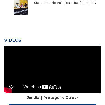
luta_antimanicomial_palestra_fmj_P_28G
VÍDEOS
Jundiaí | Proteger e Cuidar