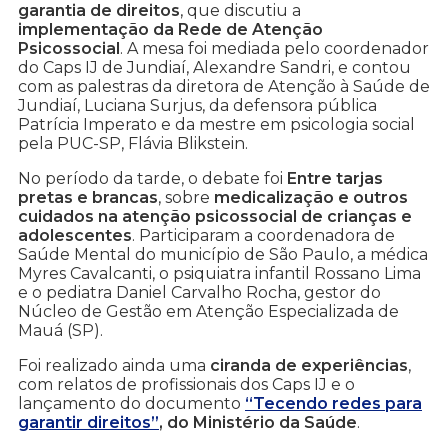
garantia de direitos
, que discutiu a
implementação da Rede de Atenção
Psicossocial
. A mesa foi mediada pelo coordenador
do Caps IJ de Jundiaí, Alexandre Sandri, e contou
com as palestras da diretora de Atenção à Saúde de
Jundiaí, Luciana Surjus, da defensora pública
Patrícia Imperato e da mestre em psicologia social
pela PUC-SP, Flávia Blikstein.
No período da tarde, o debate foi
Entre tarjas
pretas e brancas
, sobre
medicalização e outros
cuidados na atenção psicossocial de crianças e
adolescentes
. Participaram a coordenadora de
Saúde Mental do município de São Paulo, a médica
Myres Cavalcanti, o psiquiatra infantil Rossano Lima
e o pediatra Daniel Carvalho Rocha, gestor do
Núcleo de Gestão em Atenção Especializada de
Mauá (SP).
Foi realizado ainda uma
ciranda de experiências
,
com relatos de profissionais dos Caps IJ e o
lançamento do documento
“Tecendo redes para
garantir direitos”
, do Ministério da Saúde
.