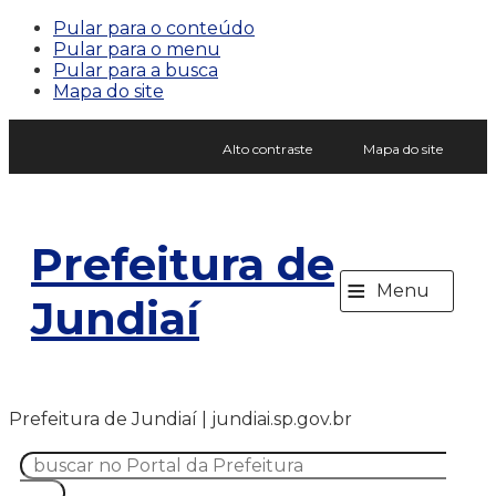
Pular para o conteúdo
Pular para o menu
Pular para a busca
Mapa do site
Alto contraste
Mapa do site
Prefeitura de
≡
Menu
Jundiaí
Prefeitura de Jundiaí | jundiai.sp.gov.br