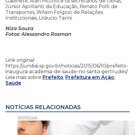
Gabinete, Alan Piccolo e os secretários: de Obras,
Júnior Aprillanti; da Educação, Renato Polli; de
Transportes, Wilson Folgozi; de Relações
Institucionais, Liráucio Tarini.
Niza Souza
Fotos: Alessandro Rosman
Link original:
https://jundiai.sp.gov.br/noticias/2015/06/10/prefeito-
inaugura-academia-de-saude-no-santa-gertrudes/
Leia mais sobre
Prefeito
,
Prefeitura em Ação
,
Saúde
NOTÍCIAS RELACIONADAS
31/07/2026