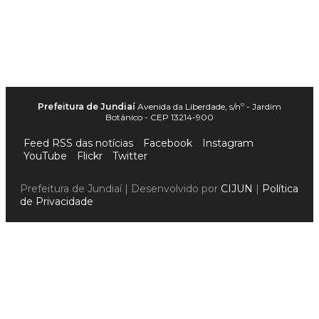
Prefeitura de Jundiaí
Avenida da Liberdade, s/nº - Jardim
Botânico - CEP 13214-900
Feed RSS das notícias
Facebook
Instagram
YouTube
Flickr
Twitter
Prefeitura de Jundiaí | Desenvolvido por
CIJUN
|
Política
de Privacidade