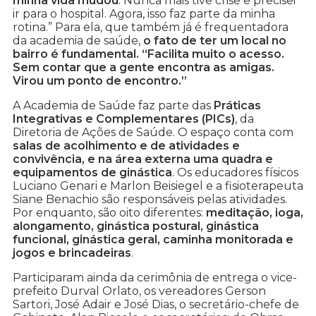
minha vida mudou
. Nunca mais tive crise e precisei
ir para o hospital. Agora, isso faz parte da minha
rotina.” Para ela, que também já é frequentadora
da academia de saúde,
o fato de ter um local no
bairro é fundamental. “Facilita muito o acesso.
Sem contar que a gente encontra as amigas.
Virou um ponto de encontro.”
A Academia de Saúde faz parte das
Práticas
Integrativas e Complementares (PICs)
, da
Diretoria de Ações de Saúde. O espaço conta com
salas de acolhimento e de atividades e
convivência, e na área externa uma quadra e
equipamentos de ginástica
. Os educadores físicos
Luciano Genari e Marlon Beisiegel e a fisioterapeuta
Siane Benachio são responsáveis pelas atividades.
Por enquanto, são oito diferentes:
meditação, ioga,
alongamento, ginástica postural, ginástica
funcional, ginástica geral, caminha monitorada e
jogos e brincadeiras
.
Participaram ainda da cerimônia de entrega o vice-
prefeito Durval Orlato, os vereadores Gerson
Sartori, José Adair e José Dias, o secretário-chefe de