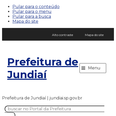
Pular para o conteúdo
Pular para o menu
Pular para a busca
Mapa do site
Alto contraste
Mapa do site
Prefeitura de
≡
Menu
Jundiaí
Prefeitura de Jundiaí | jundiai.sp.gov.br