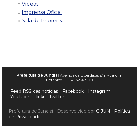
Vídeos
Imprensa Oficial
Sala de Imprensa
Prefeitura de Jundiaí
Avenida da Liberdade, s/nº - Jardim
Botânico - CEP 13214-900
Feed RSS das notícias
Facebook
Instagram
YouTube
Flickr
Twitter
Prefeitura de Jundiaí | Desenvolvido por
CIJUN
|
Política
de Privacidade