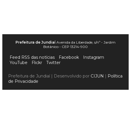
Prefeitura de Jundiaí
Avenida da Liberdade, s/nº - Jardim
Botânico - CEP 13214-900
Feed RSS das notícias
Facebook
Instagram
YouTube
Flickr
Twitter
Prefeitura de Jundiaí | Desenvolvido por
CIJUN
|
Política
de Privacidade