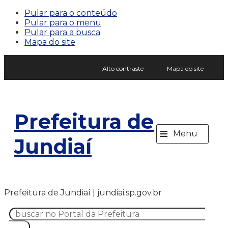
Pular para o conteúdo
Pular para o menu
Pular para a busca
Mapa do site
Alto contraste
Mapa do site
Prefeitura de
≡
Menu
Jundiaí
Prefeitura de Jundiaí | jundiai.sp.gov.br