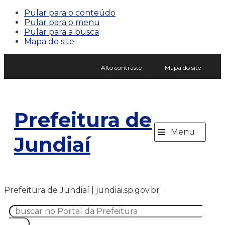
Pular para o conteúdo
Pular para o menu
Pular para a busca
Mapa do site
Alto contraste
Mapa do site
Prefeitura de
≡
Menu
Jundiaí
Prefeitura de Jundiaí | jundiai.sp.gov.br