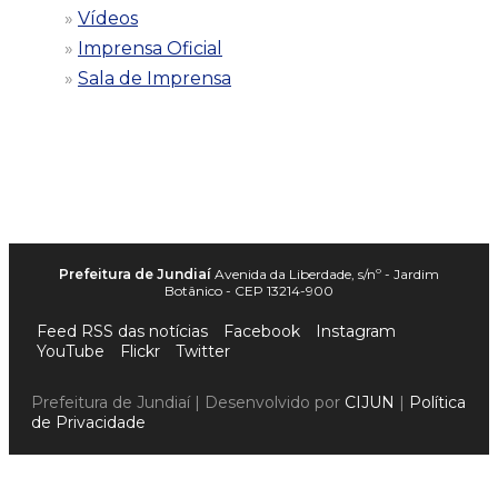
Vídeos
Imprensa Oficial
Sala de Imprensa
Prefeitura de Jundiaí
Avenida da Liberdade, s/nº - Jardim
Botânico - CEP 13214-900
Feed RSS das notícias
Facebook
Instagram
YouTube
Flickr
Twitter
Prefeitura de Jundiaí | Desenvolvido por
CIJUN
|
Política
de Privacidade