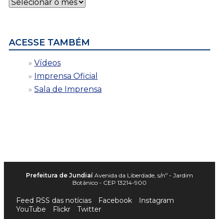
Notícias
por
data
ACESSE TAMBÉM
Vídeos
Imprensa Oficial
Sala de Imprensa
Prefeitura de Jundiaí
Avenida da Liberdade, s/nº - Jardim
Botânico - CEP 13214-900
Feed RSS das notícias
Facebook
Instagram
YouTube
Flickr
Twitter