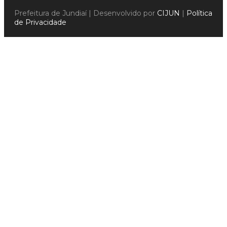
Prefeitura de Jundiaí | Desenvolvido por
CIJUN
|
Política
de Privacidade