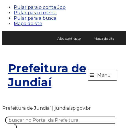
Pular para o conteúdo
Pular para o menu
Pular para a busca
Mapa do site
Alto contraste
Mapa do site
Prefeitura de
≡
Menu
Jundiaí
Prefeitura de Jundiaí | jundiai.sp.gov.br