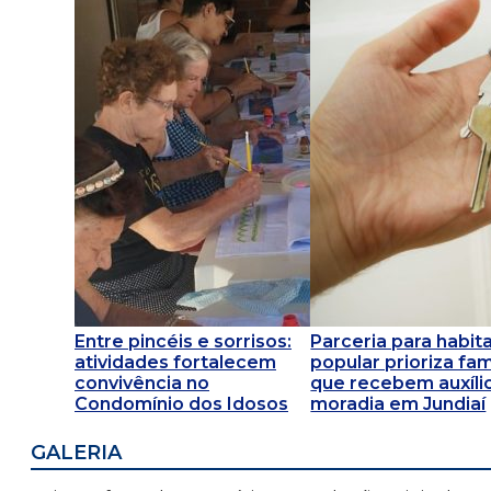
Entre pincéis e sorrisos:
Parceria para habit
atividades fortalecem
popular prioriza fam
convivência no
que recebem auxíli
Condomínio dos Idosos
moradia em Jundiaí
GALERIA