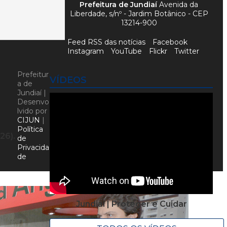
Prefeitura de Jundiaí
Avenida da
Liberdade, s/nº - Jardim Botânico - CEP
13214-900
Feed RSS das notícias
Facebook
Instagram
YouTube
Flickr
Twitter
Prefeitur
VÍDEOS
a de
Jundiaí |
Desenvo
lvido por
CIJUN
|
Política
26).
de
Privacida
de
Jundiaí | Proteger e Cuidar