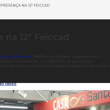
PRESENÇA NA 12ª FEICCAD
 na 12ª Feiccad
 Social (Fumas)
, Waldemar Foelkel, representou o
 Imóvel, Construção, Condomínio, Arquitetura e
vento acontece no Maxi Shopping Jundiaí até domingo (
do Idoso