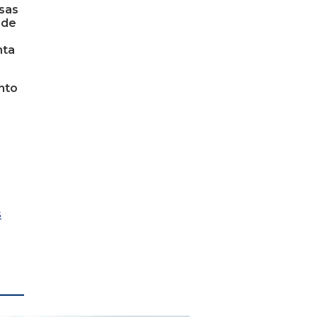
sas
 de
nta
ento
s