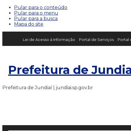
Pular para o conteúdo
Pular para o menu
Pular para a busca
Mapa do site
Lei de Acesso à Informação
Portal de Serviços
Portal
Prefeitura de Jundia
Prefeitura de Jundiaí | jundiai.sp.gov.br