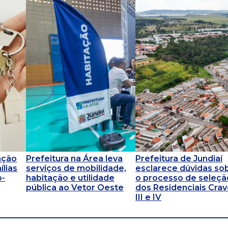
ação
Prefeitura na Área leva
Prefeitura de Jundiaí
ílias
serviços de mobilidade,
esclarece dúvidas so
o-
habitação e utilidade
o processo de seleçã
pública ao Vetor Oeste
dos Residenciais Cra
III e IV