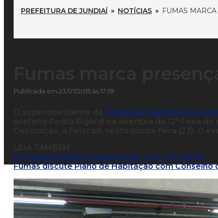
PREFEITURA DE JUNDIAÍ
»
NOTÍCIAS
»
FUMAS MARCA 
Fumas marca presença
Publicada em 23/07/2015 às 17:59
O superintendente da
Fundação Municipal de Ação
prefeito Pedro Bigardi na abertura da 12ª Feira do
Decoração, a Feiccad, nesta quinta-feira (23). O e
LEIA TAMBÉM
Prefeitura amplia regularização com Vila Palma
Fumas discute Plano de Habitação com Conselho 