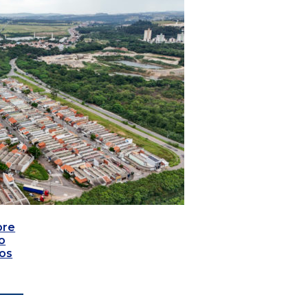
bre
o
vos