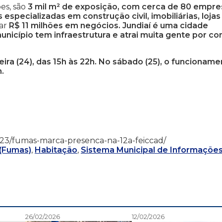
es, são
3 mil m² de exposição, com cerca de 80 empre
specializadas em construção civil, imobiliárias, lojas
rar
R$ 11 milhões em negócios. Jundiaí é uma cidade
nicípio tem infraestrutura e atrai muita gente por co
eira (24), das 15h às 22h. No sábado (25), o funcionam
.
5/07/23/fumas-marca-presenca-na-12a-feiccad/
 (Fumas)
,
Habitação
,
Sistema Municipal de Informaçõe
26/02/2026
12/02/2026