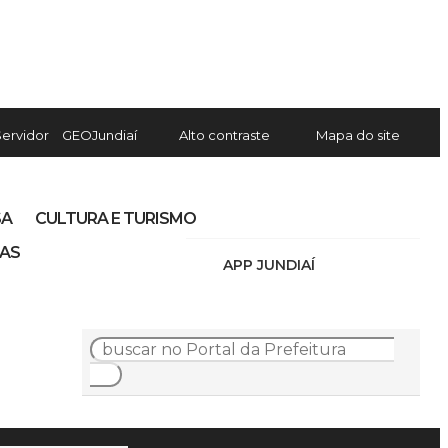
Servidor
GEOJundiaí
Alto contraste
Mapa do site
SA
CULTURA E TURISMO
IAS
APP JUNDIAÍ