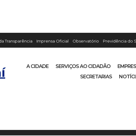
 da Transparência
Imprensa Oficial
Observatório
Previdência do 
A CIDADE
SERVIÇOS AO CIDADÃO
EMPRE
í
SECRETARIAS
NOTÍC