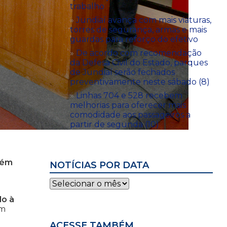
trabalho
Jundiaí avança com mais viaturas,
torres de segurança, armas e mais
guardas para reforço do efetivo
De acordo com recomendação
da Defesa Civil do Estado, parques
de Jundiaí serão fechados
preventivamente neste sábado (8)
Linhas 704 e 528 recebem
melhorias para oferecer mais
comodidade aos passageiros a
partir de segunda (10)
lém
NOTÍCIAS POR DATA
Notícias
por
do à
data
ém
ACESSE TAMBÉM