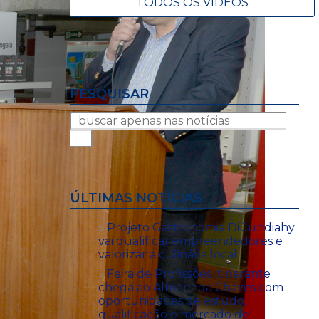
TODOS OS VÍDEOS
PESQUISAR
ÚLTIMAS NOTÍCIAS
Projeto Gastronomia Di Jundiahy
vai qualificar empreendedores e
valorizar a culinária local
Feira de Profissões Itinerante
chega ao Almerinda Chaves com
oportunidades de estudo,
qualificação e mercado de