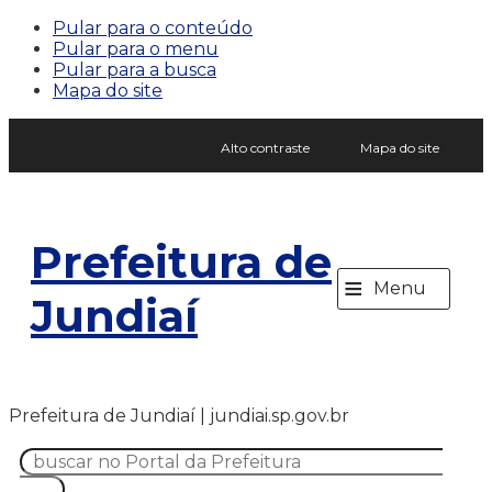
Pular para o conteúdo
Pular para o menu
Pular para a busca
Mapa do site
Alto contraste
Mapa do site
Prefeitura de
≡
Menu
Jundiaí
Prefeitura de Jundiaí | jundiai.sp.gov.br