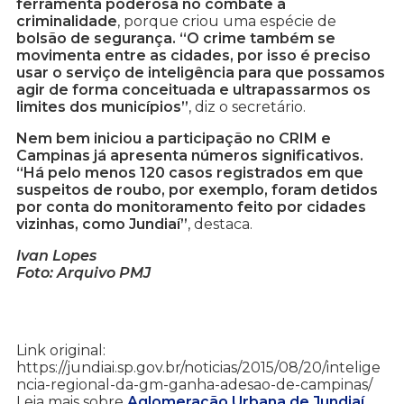
ferramenta poderosa no combate à
criminalidade
, porque criou uma espécie de
bolsão de segurança. “O crime também se
movimenta entre as cidades, por isso é preciso
usar o serviço de inteligência para que possamos
agir de forma conceituada e ultrapassarmos os
limites dos municípios”
, diz o secretário.
Nem bem iniciou a participação no CRIM e
Campinas já apresenta números significativos.
“Há pelo menos 120 casos registrados em que
suspeitos de roubo, por exemplo, foram detidos
por conta do monitoramento feito por cidades
vizinhas, como Jundiaí”
, destaca.
Ivan Lopes
Foto: Arquivo PMJ
Link original:
https://jundiai.sp.gov.br/noticias/2015/08/20/intelige
ncia-regional-da-gm-ganha-adesao-de-campinas/
Leia mais sobre
Aglomeração Urbana de Jundiaí