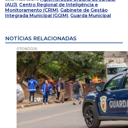
(AUJ)
,
Centro Regional de Inteligência e
Monitoramento (CRIM)
,
Gabinete de Gestão
Integrada Municipal (GGIM)
,
Guarda Municipal
NOTÍCIAS RELACIONADAS
07/08/2026