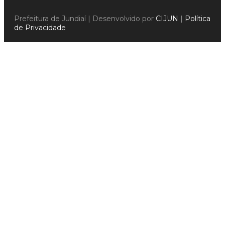
Prefeitura de Jundiaí | Desenvolvido por
CIJUN
|
Política
de Privacidade