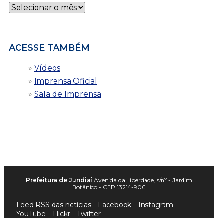
Notícias
por
data
ACESSE TAMBÉM
Vídeos
Imprensa Oficial
Sala de Imprensa
Prefeitura de Jundiaí
Avenida da Liberdade, s/nº - Jardim
Botânico - CEP 13214-900
Feed RSS das notícias
Facebook
Instagram
YouTube
Flickr
Twitter