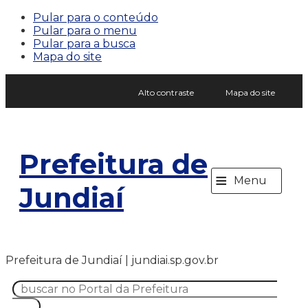
Pular para o conteúdo
Pular para o menu
Pular para a busca
Mapa do site
Alto contraste
Mapa do site
Prefeitura de
≡
Menu
Jundiaí
Prefeitura de Jundiaí | jundiai.sp.gov.br