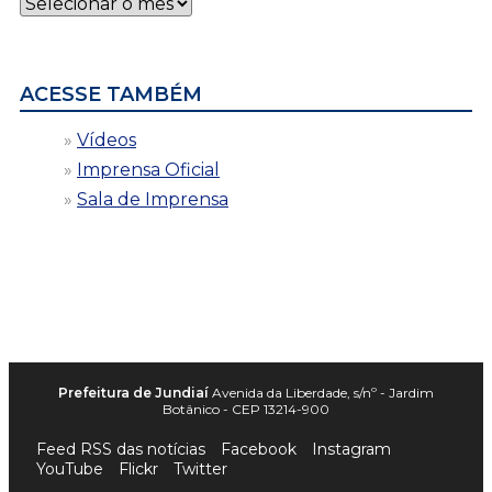
Notícias
por
data
ACESSE TAMBÉM
Vídeos
Imprensa Oficial
Sala de Imprensa
Prefeitura de Jundiaí
Avenida da Liberdade, s/nº - Jardim
Botânico - CEP 13214-900
Feed RSS das notícias
Facebook
Instagram
YouTube
Flickr
Twitter