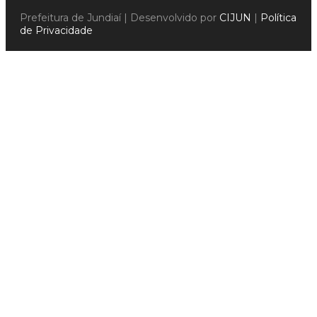
Prefeitura de Jundiaí | Desenvolvido por
CIJUN
|
Política
de Privacidade