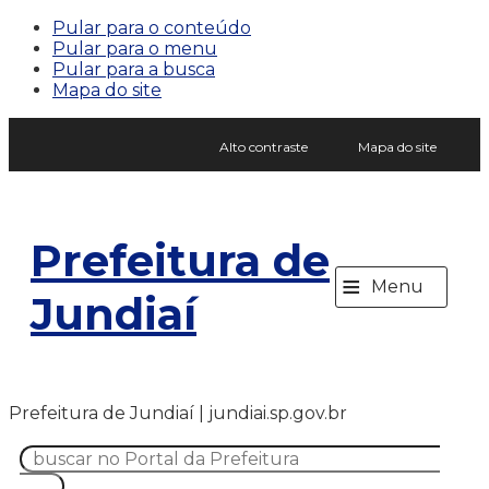
Pular para o conteúdo
Pular para o menu
Pular para a busca
Mapa do site
Alto contraste
Mapa do site
Prefeitura de
≡
Menu
Jundiaí
Prefeitura de Jundiaí | jundiai.sp.gov.br