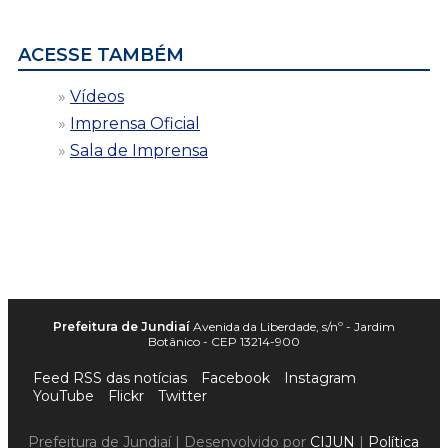
data
ACESSE TAMBÉM
Vídeos
Imprensa Oficial
Sala de Imprensa
Prefeitura de Jundiaí
Avenida da Liberdade, s/nº - Jardim
Botânico - CEP 13214-900
Feed RSS das notícias
Facebook
Instagram
YouTube
Flickr
Twitter
Prefeitura de Jundiaí | Desenvolvido por
CIJUN
|
Política