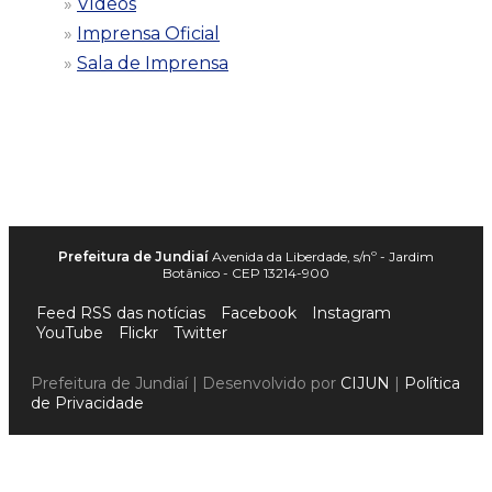
Vídeos
Imprensa Oficial
Sala de Imprensa
Prefeitura de Jundiaí
Avenida da Liberdade, s/nº - Jardim
Botânico - CEP 13214-900
Feed RSS das notícias
Facebook
Instagram
YouTube
Flickr
Twitter
Prefeitura de Jundiaí | Desenvolvido por
CIJUN
|
Política
de Privacidade