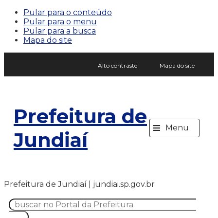
Pular para o conteúdo
Pular para o menu
Pular para a busca
Mapa do site
Alto contraste
Mapa do site
Prefeitura de
≡
Menu
Jundiaí
Prefeitura de Jundiaí | jundiai.sp.gov.br