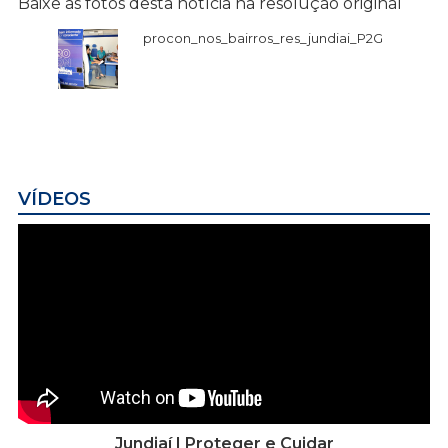
Baixe as fotos desta notícia na resolução original
procon_nos_bairros_res_jundiai_P2G
VÍDEOS
Jundiaí | Proteger e Cuidar