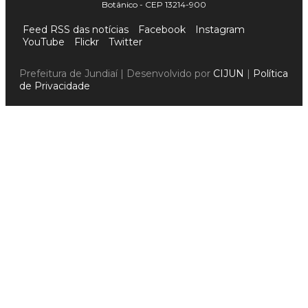
Botânico - CEP 13214-900
Feed RSS das notícias
Facebook
Instagram
YouTube
Flickr
Twitter
Prefeitura de Jundiaí | Desenvolvido por
CIJUN
|
Política
de Privacidade