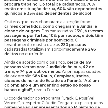
procura trabalho
. Do total de cadastrados,
70%
estão em situação de rua, 60% são dependentes
químicos e 35% são dependentes de álcool
.
Os itens que mais chamaram a atenção foram:
crimes cometidos, como chegaram a Jundiaí e
cidade de origem
. Dos cadastrados, 2
5% já tiveram
passagens por furtos, 10% por roubos, e dois têm
passagens criminais por homicídio
. O
levantamento mostra que as
230 pessoas
cadastradas totalizavam aproximadamente
246
delitos
no currículo.
Ainda de acordo com o balanço,
cerca de 69
pessoas vieram para Jundiaí de ônibus, 42 de
trem, e 74 por outros meios
. As principais cidades
de origem são
São Paulo, Campinas, Itatiba,
cidades do norte do Estado do Paraná. “Até um
colombiano e um argentino estão no nosso
banco digital”
, revela Ferraz.
O coordenador do Programa “Crack, É Possível
Vencer”, o inspetor Cláudio Ferigato, explica que os
números vão ser apresentados ao Ministério da