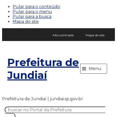
Pular para o conteúdo
Pular para o menu
Pular para a busca
Mapa do site
Alto contraste
Mapa do site
Prefeitura de
≡
Menu
Jundiaí
Prefeitura de Jundiaí | jundiai.sp.gov.br