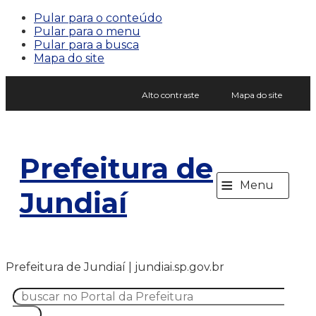
Pular para o conteúdo
Pular para o menu
Pular para a busca
Mapa do site
Alto contraste
Mapa do site
Prefeitura de
≡
Menu
Jundiaí
Prefeitura de Jundiaí | jundiai.sp.gov.br