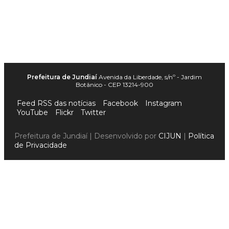
Prefeitura de Jundiaí
Avenida da Liberdade, s/nº - Jardim
Botânico - CEP 13214-900
Feed RSS das notícias
Facebook
Instagram
YouTube
Flickr
Twitter
Prefeitura de Jundiaí | Desenvolvido por
CIJUN
|
Política
de Privacidade