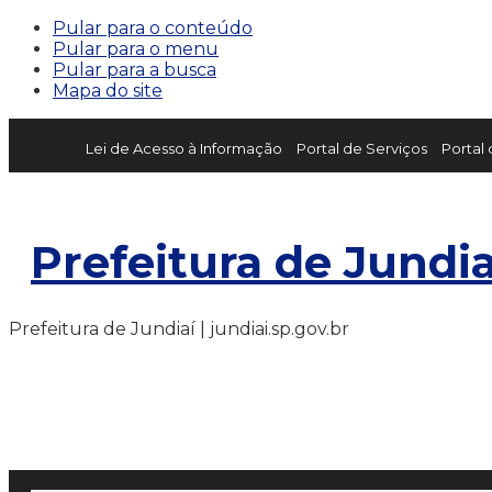
Pular para o conteúdo
Pular para o menu
Pular para a busca
Mapa do site
Lei de Acesso à Informação
Portal de Serviços
Portal
Prefeitura de Jundia
Prefeitura de Jundiaí | jundiai.sp.gov.br