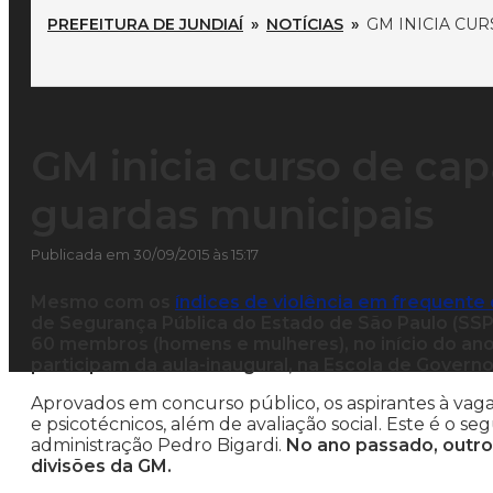
PREFEITURA DE JUNDIAÍ
»
NOTÍCIAS
»
GM INICIA CU
GM inicia curso de ca
guardas municipais
Publicada em 30/09/2015 às 15:17
Mesmo com os
índices de violência em frequente
de Segurança Pública do Estado de São Paulo (SSP)
60 membros (homens e mulheres), no início do ano 
participam da aula-inaugural, na Escola de Governo
Aprovados em concurso público, os aspirantes à vag
e psicotécnicos, além de avaliação social. Este é o
administração Pedro Bigardi.
No ano passado, outro
divisões da GM.