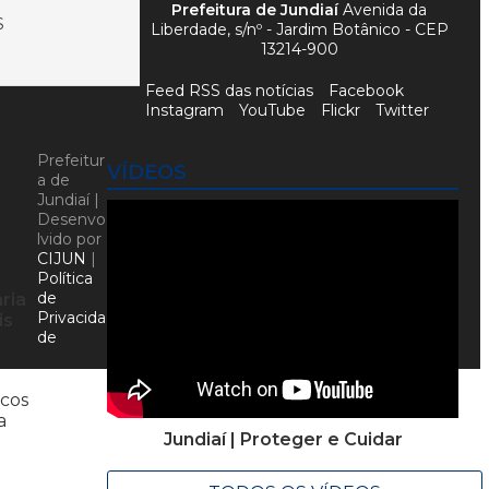
Prefeitura de Jundiaí
Avenida da
S
Liberdade, s/nº - Jardim Botânico - CEP
13214-900
Feed RSS das notícias
Facebook
Instagram
YouTube
Flickr
Twitter
Prefeitur
VÍDEOS
a de
Jundiaí |
Desenvo
lvido por
CIJUN
|
Política
de
ria
Privacida
is
de
icos
a
Jundiaí | Proteger e Cuidar