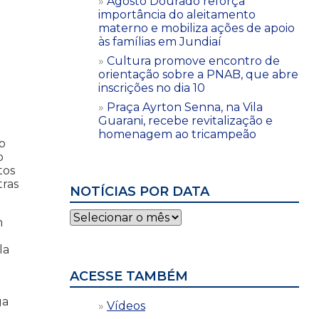
Agosto Dourado reforça
importância do aleitamento
materno e mobiliza ações de apoio
às famílias em Jundiaí
Cultura promove encontro de
orientação sobre a PNAB, que abre
inscrições no dia 10
Praça Ayrton Senna, na Vila
Guarani, recebe revitalização e
homenagem ao tricampeão
o
o
tos
tras
NOTÍCIAS POR DATA
Notícias
m
por
o
data
la
ACESSE TAMBÉM
ga
Vídeos