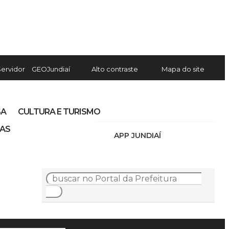
Servidor
GEOJundiaí
Alto contraste
Mapa do site
SA
CULTURA E TURISMO
IAS
APP JUNDIAÍ