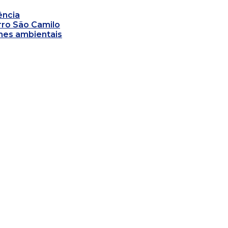
ência
irro São Camilo
mes ambientais