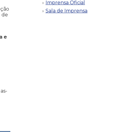
Imprensa Oficial
ução
Sala de Imprensa
m de
a e
das-