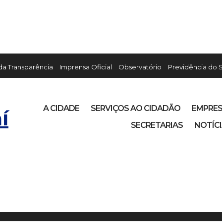
 da Transparência
Imprensa Oficial
Observatório
Previdência do 
A CIDADE
SERVIÇOS AO CIDADÃO
EMPRE
í
SECRETARIAS
NOTÍC