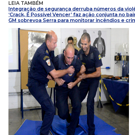
LEIA TAMBÉM
Integração de segurança derruba números da viol
‘Crack, É Possível Vencer’ faz ação conjunta no ba
GM sobrevoa Serra para monitorar incêndios e cri