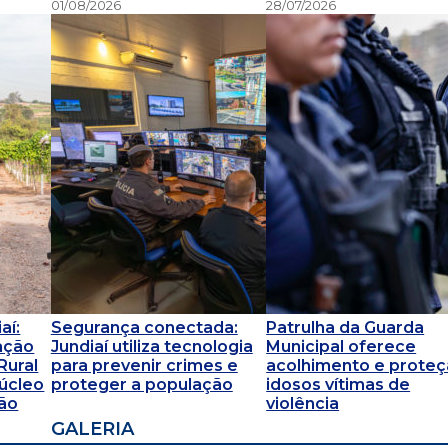
01/08/2026
28/07/2026
aí:
Segurança conectada:
Patrulha da Guarda
ação
Jundiaí utiliza tecnologia
Municipal oferece
Rural
para prevenir crimes e
acolhimento e proteç
úcleo
proteger a população
idosos vítimas de
ão
violência
GALERIA