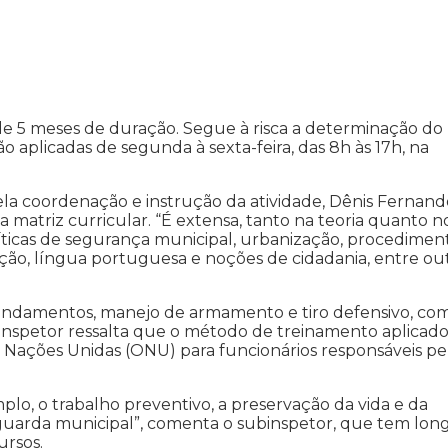
 de 5 meses de duração. Segue à risca a determinação do
o aplicadas de segunda à sexta-feira, das 8h às 17h, na
la coordenação e instrução da atividade, Dênis Fernand
a matriz curricular. “É extensa, tanto na teoria quanto n
íticas de segurança municipal, urbanização, procedimen
slação, língua portuguesa e noções de cidadania, entre ou
 fundamentos, manejo de armamento e tiro defensivo, co
ubinspetor ressalta que o método de treinamento aplicad
Nações Unidas (ONU) para funcionários responsáveis pe
plo, o trabalho preventivo, a preservação da vida e da
uarda municipal”, comenta o subinspetor, que tem lon
ursos.