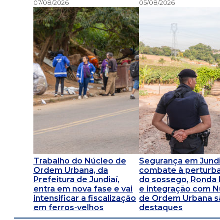
07/08/2026
05/08/2026
Trabalho do Núcleo de
Segurança em Jundi
Ordem Urbana, da
combate à perturb
Prefeitura de Jundiaí,
do sossego, Ronda 
entra em nova fase e vai
e integração com N
intensificar a fiscalização
de Ordem Urbana s
em ferros-velhos
destaques