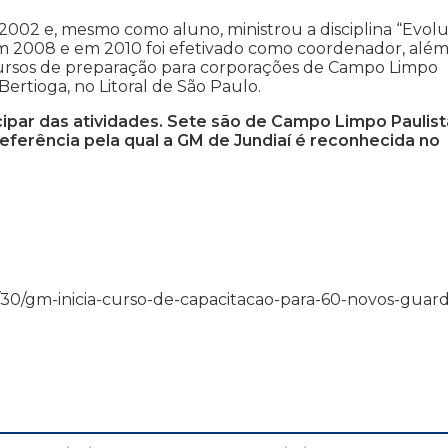
2002 e, mesmo como aluno, ministrou a disciplina “Evol
 em 2008 e em 2010 foi efetivado como coordenador, alé
cursos de preparação para corporações de Campo Limpo
 Bertioga, no Litoral de São Paulo.
icipar das atividades. Sete são de Campo Limpo Paulist
referência pela qual a GM de Jundiaí é reconhecida no
5/09/30/gm-inicia-curso-de-capacitacao-para-60-novos-guar