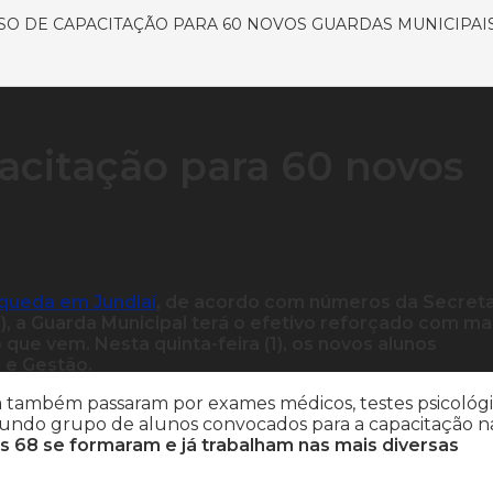
RSO DE CAPACITAÇÃO PARA 60 NOVOS GUARDAS MUNICIPAI
pacitação para 60 novos
 queda em Jundiaí
, de acordo com números da Secreta
, a Guarda Municipal terá o efetivo reforçado com ma
que vem. Nesta quinta-feira (1), os novos alunos
 e Gestão.
a também passaram por exames médicos, testes psicológ
 segundo grupo de alunos convocados para a capacitação n
s 68 se formaram e já trabalham nas mais diversas