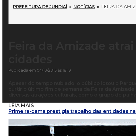
PREFEITURA DE JUNDIAÍ
»
NOTÍCIAS
»
FEIRA DA AMIZ
Feira da Amizade atrai 
cidades
Publicada em 04/10/2015 às 18:19
Apesar do tempo nublado, o público lotou o Parq
curtir o último fim de semana da Feira da Amizade
diversas atrações culturais, como o grupo de palh
LEIA MAIS
Primeira-dama prestigia trabalho das entidades n