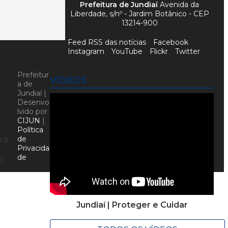
Prefeitura de Jundiaí
Avenida da
Liberdade, s/nº - Jardim Botânico - CEP
13214-900
Feed RSS das notícias
Facebook
Instagram
YouTube
Flickr
Twitter
Prefeitur
VÍDEOS
a de
Jundiaí |
Desenvo
lvido por
CIJUN
|
Política
de
ra
Privacida
de
).
Jundiaí | Proteger e Cuidar