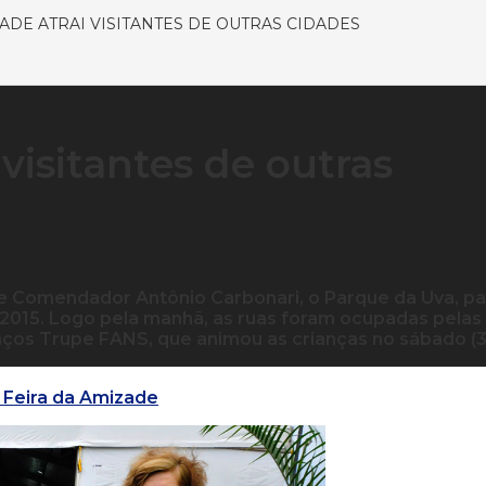
ADE ATRAI VISITANTES DE OUTRAS CIDADES
visitantes de outras
ue Comendador Antônio Carbonari, o Parque da Uva, pa
 2015. Logo pela manhã, as ruas foram ocupadas pelas
aços Trupe FANS, que animou as crianças no sábado (3
a Feira da Amizade