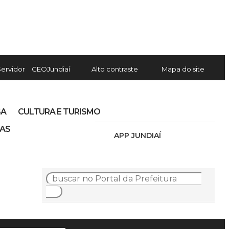
Servidor
GEOJundiaí
Alto contraste
Mapa do site
SA
CULTURA E TURISMO
IAS
APP JUNDIAÍ