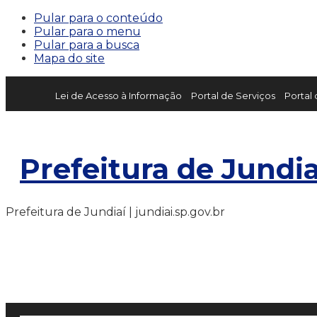
Pular para o conteúdo
Pular para o menu
Pular para a busca
Mapa do site
Lei de Acesso à Informação
Portal de Serviços
Portal
Prefeitura de Jundia
Prefeitura de Jundiaí | jundiai.sp.gov.br