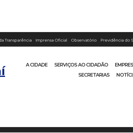
 da Transparência
Imprensa Oficial
Observatório
Previdência do 
A CIDADE
SERVIÇOS AO CIDADÃO
EMPRE
í
SECRETARIAS
NOTÍC