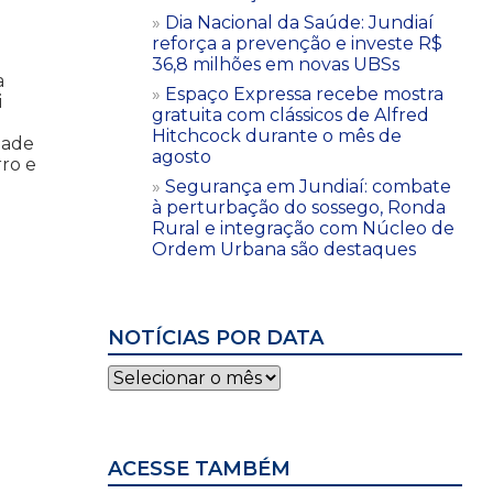
Dia Nacional da Saúde: Jundiaí
reforça a prevenção e investe R$
36,8 milhões em novas UBSs
a
Espaço Expressa recebe mostra
i
gratuita com clássicos de Alfred
Hitchcock durante o mês de
dade
agosto
rro e
Segurança em Jundiaí: combate
à perturbação do sossego, Ronda
Rural e integração com Núcleo de
Ordem Urbana são destaques
NOTÍCIAS POR DATA
Notícias
por
data
ACESSE TAMBÉM