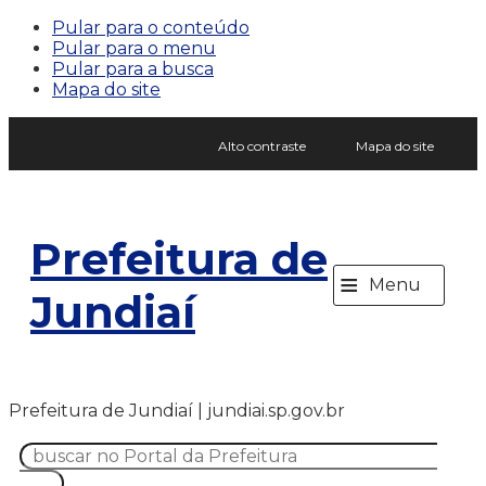
Pular para o conteúdo
Pular para o menu
Pular para a busca
Mapa do site
Alto contraste
Mapa do site
Prefeitura de
≡
Menu
Jundiaí
Prefeitura de Jundiaí | jundiai.sp.gov.br