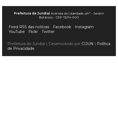
Prefeitura de Jundiaí
Avenida da Liberdade, s/nº - Jardim
Botânico - CEP 13214-900
Feed RSS das notícias
Facebook
Instagram
YouTube
Flickr
Twitter
Prefeitura de Jundiaí | Desenvolvido por
CIJUN
|
Política
de Privacidade