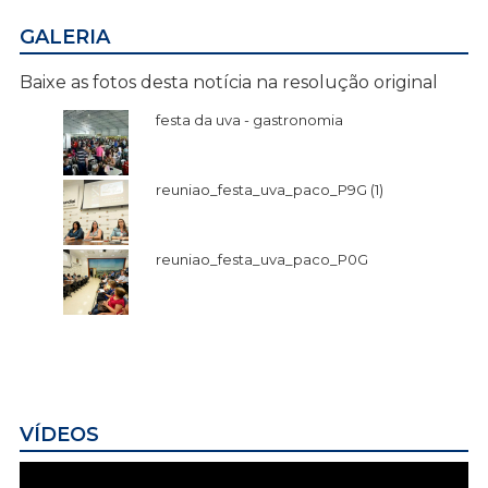
GALERIA
Baixe as fotos desta notícia na resolução original
festa da uva - gastronomia
reuniao_festa_uva_paco_P9G (1)
reuniao_festa_uva_paco_P0G
VÍDEOS