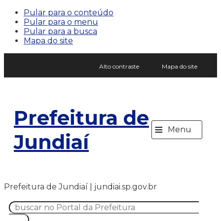
Pular para o conteúdo
Pular para o menu
Pular para a busca
Mapa do site
Alto contraste
Mapa do site
Prefeitura de
≡
Menu
Jundiaí
Prefeitura de Jundiaí | jundiai.sp.gov.br