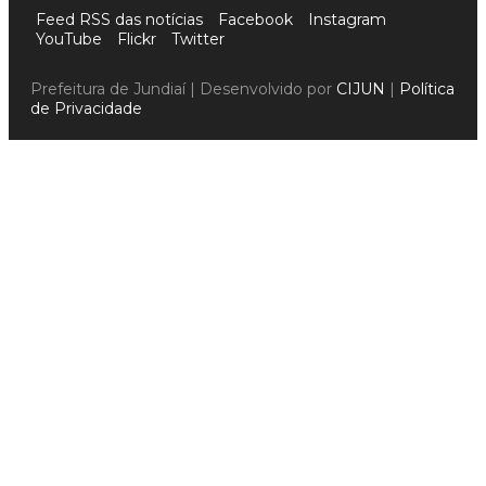
Feed RSS das notícias
Facebook
Instagram
YouTube
Flickr
Twitter
Prefeitura de Jundiaí | Desenvolvido por
CIJUN
|
Política
de Privacidade