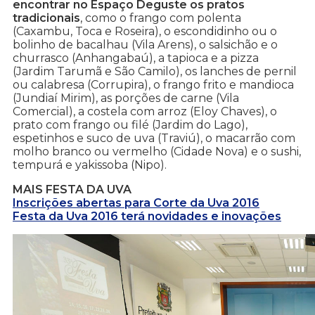
encontrar no Espaço Deguste os pratos
tradicionais
, como o frango com polenta
(Caxambu, Toca e Roseira), o escondidinho ou o
bolinho de bacalhau (Vila Arens), o salsichão e o
churrasco (Anhangabaú), a tapioca e a pizza
(Jardim Tarumã e São Camilo), os lanches de pernil
ou calabresa (Corrupira), o frango frito e mandioca
(Jundiaí Mirim), as porções de carne (Vila
Comercial), a costela com arroz (Eloy Chaves), o
prato com frango ou filé (Jardim do Lago),
espetinhos e suco de uva (Traviú), o macarrão com
molho branco ou vermelho (Cidade Nova) e o sushi,
tempurá e yakissoba (Nipo).
MAIS FESTA DA UVA
Inscrições abertas para Corte da Uva 2016
Festa da Uva 2016 terá novidades e inovações