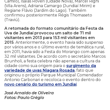
Camilo), Isaías Roveri (Cidade Nova), Marcel Righi
(Vila Arens), Adriana Camargo (Jundiaí Mirim) e
Regiane Flávio (Jardim do Lago). Também
confirmou posteriormente Régis Thomaseto
(Traviú).
A retomada do formato comunitário da Festa da
Uva de Jundiaí provocou um salto de 71 mil
visitantes em 2013 para 153 mil visitantes em
2015
. Anteriormente, o evento havia sido suspenso
por vários anos e o último evento de temática rural,
em 2011, havia sido a Festa do Morango com apenas
32 mil visitantes. De acordo com o secretário Marcos
Brunholi, a festa celebra não apenas a cultura da
cidade como sua origem para o
surgimento da
variedade de uvas Niagara Rosada
, fato que
originou o próprio Parque Municipal Comendador
Antonio Carbonari e recoloca o evento dentro do
novo cenário do turismo em Jundiaí
.
José Arnaldo de Oliveira
Fotos: Paulo Grégio