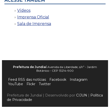
ACESSE TAMBÉM
Vídeos
Imprensa Oficial
Sala de Imprensa
Prefeitura de Jundiaí
Avenida da Liberdade, s/nº - Jardim
Botânico - CEP 13214-900
Feed RSS das notícias
Facebook
Instagram
YouTube
Flickr
Twitter
Prefeitura de Jundiaí | Desenvolvido por
CIJUN
|
Política
de Privacidade