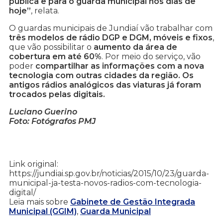
pública e para o guarda municipal nos dias de
hoje”
, relata.
O guardas municipais de Jundiaí vão trabalhar com
três modelos de rádio DGP e DGM, móveis e fixos
,
que vão possibilitar o
aumento da área de
cobertura em até 60%
. Por meio do serviço, vão
poder
compartilhar as informações com a nova
tecnologia com outras cidades da região. Os
antigos rádios analógicos das viaturas já foram
trocados pelas digitais.
Luciano Guerino
Foto: Fotógrafos PMJ
Link original:
https://jundiai.sp.gov.br/noticias/2015/10/23/guarda-
municipal-ja-testa-novos-radios-com-tecnologia-
digital/
Leia mais sobre
Gabinete de Gestão Integrada
Municipal (GGIM)
,
Guarda Municipal