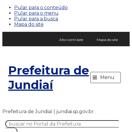
Pular para o conteúdo
Pular para o menu
Pular para a busca
Mapa do site
Alto contraste
Mapa do site
Prefeitura de
≡
Menu
Jundiaí
Prefeitura de Jundiaí | jundiai.sp.gov.br