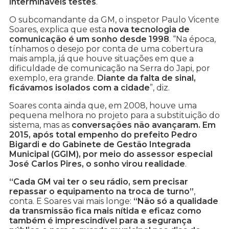
intermináveis testes
.
O subcomandante da GM, o inspetor Paulo Vicente
Soares, explica que esta
nova tecnologia de
comunicação é um sonho desde 1998
. “Na época,
tínhamos o desejo por conta de uma cobertura
mais ampla, já que houve situações em que a
dificuldade de comunicação na Serra do Japi, por
exemplo, era grande.
Diante da falta de sinal,
ficávamos isolados com a cidade
”, diz.
Soares conta ainda que, em 2008, houve uma
pequena melhora no projeto para a substituição do
sistema, mas as
conversações não avançaram. Em
2015, após total empenho do prefeito Pedro
Bigardi e do Gabinete de Gestão Integrada
Municipal (GGIM), por meio do assessor especial
José Carlos Pires, o sonho virou realidade
.
“Cada GM vai ter o seu rádio, sem precisar
repassar o equipamento na troca de turno”
,
conta. E Soares vai mais longe:
“Não só a qualidade
da transmissão fica mais nítida e eficaz como
também é imprescindível para a segurança