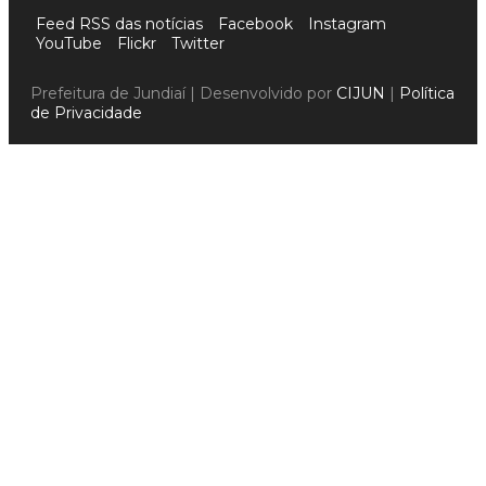
Feed RSS das notícias
Facebook
Instagram
YouTube
Flickr
Twitter
Prefeitura de Jundiaí | Desenvolvido por
CIJUN
|
Política
de Privacidade