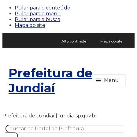
Pular para o conteúdo
Pular para o menu
Pular para a busca
Mapa do site
Alto contraste
Mapa do site
Prefeitura de
≡
Menu
Jundiaí
Prefeitura de Jundiaí | jundiai.sp.gov.br