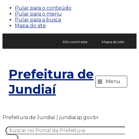
Pular para o conteúdo
Pular para o menu
Pular para a busca
Mapa do site
Alto contraste
Mapa do site
Prefeitura de
≡
Menu
Jundiaí
Prefeitura de Jundiaí | jundiai.sp.gov.br