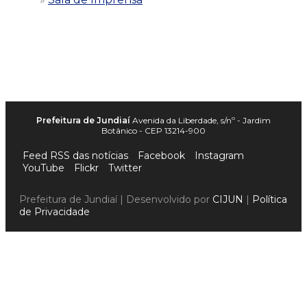
Prefeitura de Jundiaí
Avenida da Liberdade, s/nº - Jardim
Botânico - CEP 13214-900
Feed RSS das notícias
Facebook
Instagram
YouTube
Flickr
Twitter
Prefeitura de Jundiaí | Desenvolvido por
CIJUN
|
Política
de Privacidade