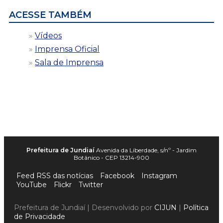
ACESSE TAMBÉM
Vídeos
Imprensa Oficial
Sala de Imprensa
Prefeitura de Jundiaí
Avenida da Liberdade, s/nº - Jardim
Botânico - CEP 13214-900
Feed RSS das notícias
Facebook
Instagram
YouTube
Flickr
Twitter
Prefeitura de Jundiaí | Desenvolvido por
CIJUN
|
Política
de Privacidade