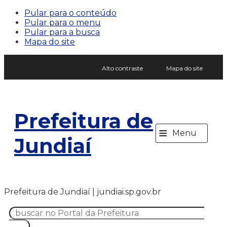
Pular para o conteúdo
Pular para o menu
Pular para a busca
Mapa do site
Alto contraste
Mapa do site
Prefeitura de
≡
Menu
Jundiaí
Prefeitura de Jundiaí | jundiai.sp.gov.br