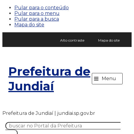
Pular para o conteúdo
Pular para o menu
Pular para a busca
Mapa do site
Alto contraste
Mapa do site
Prefeitura de
≡
Menu
Jundiaí
Prefeitura de Jundiaí | jundiai.sp.gov.br