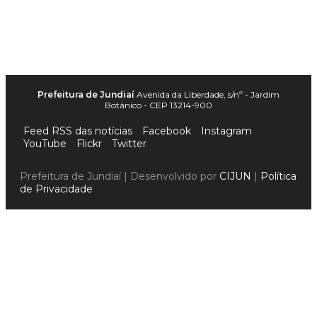
Prefeitura de Jundiaí
Avenida da Liberdade, s/nº - Jardim
Botânico - CEP 13214-900
Feed RSS das notícias
Facebook
Instagram
YouTube
Flickr
Twitter
Prefeitura de Jundiaí | Desenvolvido por
CIJUN
|
Política
de Privacidade