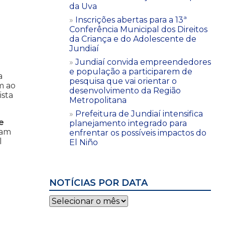
da Uva
Inscrições abertas para a 13ª
Conferência Municipal dos Direitos
da Criança e do Adolescente de
Jundiaí
Jundiaí convida empreendedores
e população a participarem de
a
pesquisa que vai orientar o
m ao
desenvolvimento da Região
ista
Metropolitana
Prefeitura de Jundiaí intensifica
e
planejamento integrado para
ram
enfrentar os possíveis impactos do
l
El Niño
NOTÍCIAS POR DATA
Notícias
por
data