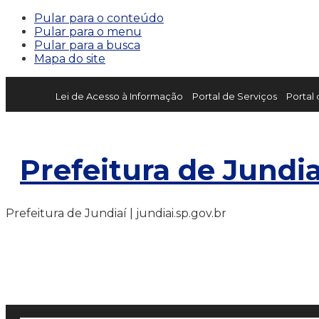
Pular para o conteúdo
Pular para o menu
Pular para a busca
Mapa do site
Lei de Acesso à Informação
Portal de Serviços
Portal
Prefeitura de Jundia
Prefeitura de Jundiaí | jundiai.sp.gov.br