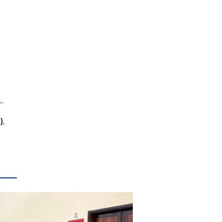
o-
)
,