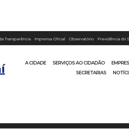
 da Transparência
Imprensa Oficial
Observatório
Previdência do 
A CIDADE
SERVIÇOS AO CIDADÃO
EMPRE
í
SECRETARIAS
NOTÍC