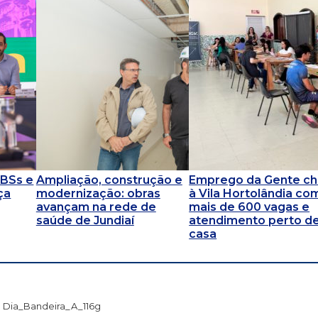
UBSs e
Ampliação, construção e
Emprego da Gente c
ça
modernização: obras
à Vila Hortolândia co
avançam na rede de
mais de 600 vagas e
saúde de Jundiaí
atendimento perto d
casa
Dia_Bandeira_A_116g