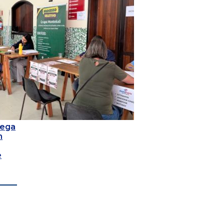
hega
m
e