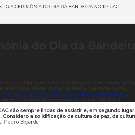
TIGIA CERIMÔNIA DO DIA DA BANDEIRA NO 12º GAC
imônia do Dia da Bandeir
ativa ao Dia da Bandeira na Praça da Liberdade, port
 prestigiou, ainda na manhã desta quinta-feira (19), o
lharia de Campanha (GAC), Grupo Barão de Jundiahy
,
cipal símbolo de representatividade do Brasil.
GAC são sempre lindas de assistir e, em segundo lugar
 Considero a solidificação da cultura da paz, da cultur
u Pedro Bigardi.