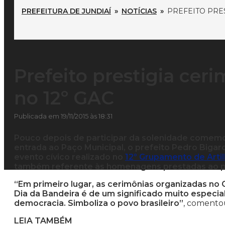
PREFEITURA DE JUNDIAÍ
»
NOTÍCIAS
»
PREFEITO PRES
Prefeito prestigia cer
no 12º GAC
Publicada em 19/11/2015 às 18:31
Pouco depois de participar da solenidade comemor
entrada ao Paço Municipal, o prefeito Pedro Bigardi
evento cívico realizado no
12º Grupamento de Arti
também referente às homenagens prestadas ao prin
“Em primeiro lugar, as cerimônias organizadas no 
Dia da Bandeira é de um significado muito especial.
democracia. Simboliza o povo brasileiro”
, comento
LEIA TAMBÉM