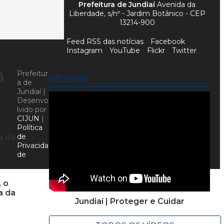
Prefeitura de Jundiaí
Avenida da
Liberdade, s/nº - Jardim Botânico - CEP
13214-900
Feed RSS das notícias
Facebook
Instagram
YouTube
Flickr
Twitter
a
Prefeitur
VÍDEOS
a de
Jundiaí |
Desenvo
lvido por
CIJUN
|
Política
de
a de
Privacida
de
, o
a da
Jundiaí | Proteger e Cuidar