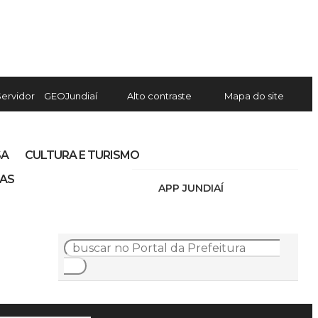
Servidor
GEOJundiaí
Alto contraste
Mapa do site
SA
CULTURA E TURISMO
IAS
APP JUNDIAÍ