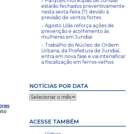
Parques municipais de Jundiaí
estarão fechados preventivamente
nesta sexta-feira (7) devido à
previsão de ventos fortes
Agosto Lilás reforça ações de
prevenção e acolhimento às
mulheres em Jundiaí
Trabalho do Núcleo de Ordem
Urbana, da Prefeitura de Jundiaí,
entra em nova fase e vai intensificar
a fiscalização em ferros-velhos
NOTÍCIAS POR DATA
Notícias
por
bras
data
nto
ACESSE TAMBÉM
e