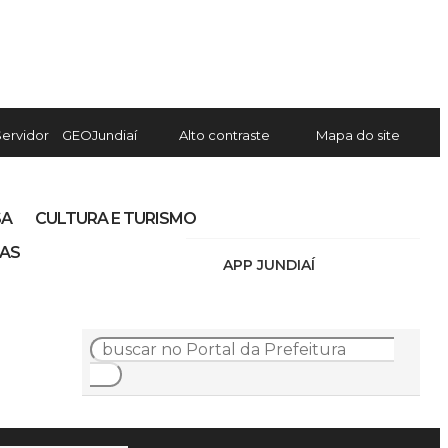
Servidor
GEOJundiaí
Alto contraste
Mapa do site
SA
CULTURA E TURISMO
IAS
APP JUNDIAÍ