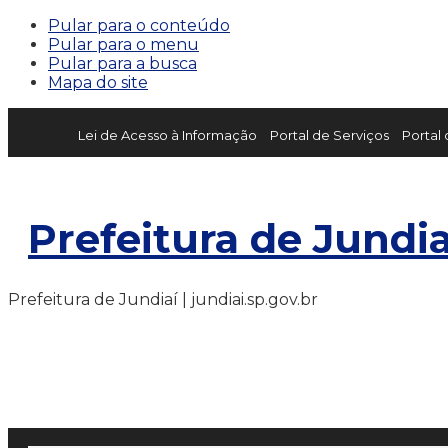
Pular para o conteúdo
Pular para o menu
Pular para a busca
Mapa do site
Lei de Acesso à Informação
Portal de Serviços
Portal
Prefeitura de Jundia
Prefeitura de Jundiaí | jundiai.sp.gov.br