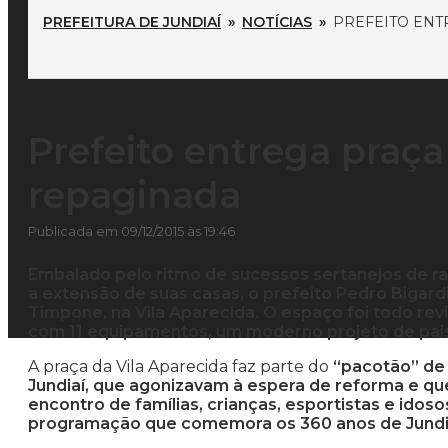
PREFEITURA DE JUNDIAÍ
»
NOTÍCIAS
»
PREFEITO EN
Prefeito entrega praç
repaginada
Publicada em 09/12/2015 às 19:46
Embalado pelo ritmo de sucessos sertanejos de ra
a extensão de suas casas, o prefeito Pedro Bigardi
Timpone, na Vila Aparecida. O espaço foi todo revi
com 11 equipamentos, um moderno projeto de pais
A praça da Vila Aparecida faz parte do
“pacotão” de 
Jundiaí, que agonizavam à espera de reforma e qu
encontro de famílias, crianças, esportistas e idoso
programação que comemora os 360 anos de Jundi