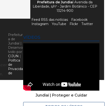
Prefeitura de Jundiaí
Avenida da
Liberdade, s/nº - Jardim Botânico - CEP
13214-900
Feed RSS das notícias
Facebook
Instagram
YouTube
Flickr
Twitter
Prefeitur
VÍDEOS
a de
Jundiaí |
Desenvo
lvido por
CIJUN
|
Política
de
azer
Privacida
de
e,
e
Jundiaí | Proteger e Cuidar