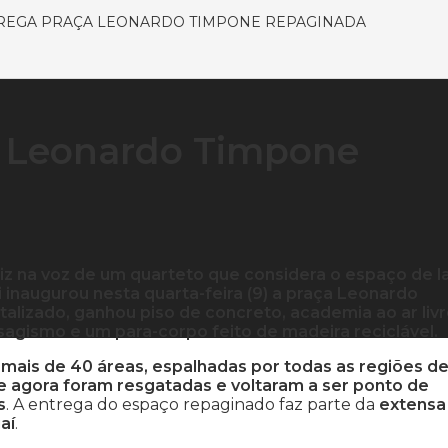
TREGA PRAÇA LEONARDO TIMPONE REPAGINADA
a Leonardo Timpone
iz na voz de um quarteto que considera o espaço de l
 inaugurou nesta quarta-feira (9) a praça Leonardo
talizado, ganhou piso de concreto, academia ao ar livr
agismo e um para-corpo feito de madeira reciclável.
mais de 40 áreas, espalhadas por todas as regiões d
e agora foram resgatadas e voltaram a ser ponto de
s
. A entrega do espaço repaginado faz parte da
extensa
aí
.