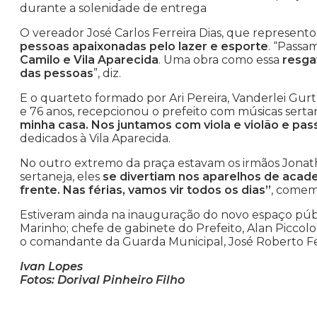
durante a solenidade de entrega
O vereador José Carlos Ferreira Dias, que represent
pessoas apaixonadas pelo lazer e esporte
. “Passa
Camilo e Vila Aparecida
. Uma obra como essa
resga
das pessoas
”, diz.
E o quarteto formado por Ari Pereira, Vanderlei Gurt
e 76 anos, recepcionou o prefeito com músicas serta
minha casa. Nos juntamos com viola e violão e pa
dedicados à Vila Aparecida.
No outro extremo da praça estavam os irmãos Jon
sertaneja, eles
se divertiam nos aparelhos de acade
frente. Nas férias, vamos vir todos os dias”
, come
Estiveram ainda na inauguração do novo espaço públi
Marinho; chefe de gabinete do Prefeito, Alan Piccolo
o comandante da Guarda Municipal, José Roberto Fe
Ivan Lopes
Fotos: Dorival Pinheiro Filho