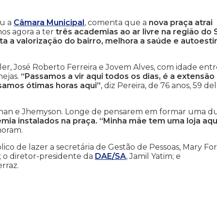
ou a
Câmara Municipal
, comenta que a
nova praça atrai
mos agora a ter
três academias ao ar livre na região do
ta a valorização do bairro, melhora a saúde e autoest
ler, José Roberto Ferreira e Jovem Alves, com idade entr
nejas.
“Passamos a vir aqui todos os dias, é a extensão
ssamos ótimas horas aqui”
, diz Pereira, de 76 anos, 59 de
athan e Jhemyson. Longe de pensarem em formar uma d
mia instalados na praça. “Minha mãe tem uma loja aqu
moram.
co de lazer a secretária de Gestão de Pessoas, Mary For
; o diretor-presidente da
DAE/SA
, Jamil Yatim; e
rraz.