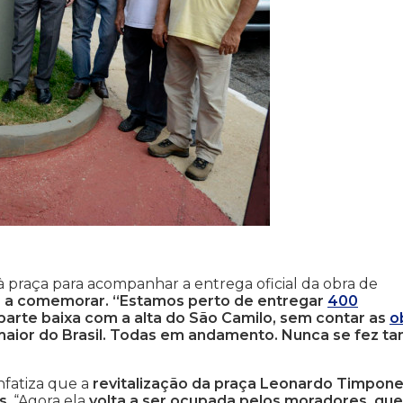
e
 praça para acompanhar a entrega oficial da obra de
o a comemorar. “Estamos perto de entregar
400
 a parte baixa com a alta do São Camilo, sem contar as
o
a maior do Brasil. Todas em andamento. Nunca se fez ta
nfatiza que a
revitalização da praça Leonardo Timpon
s
. “Agora ela
volta a ser ocupada pelos moradores, que