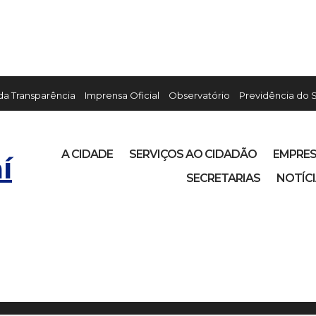
 da Transparência
Imprensa Oficial
Observatório
Previdência do 
A CIDADE
SERVIÇOS AO CIDADÃO
EMPRE
í
SECRETARIAS
NOTÍC