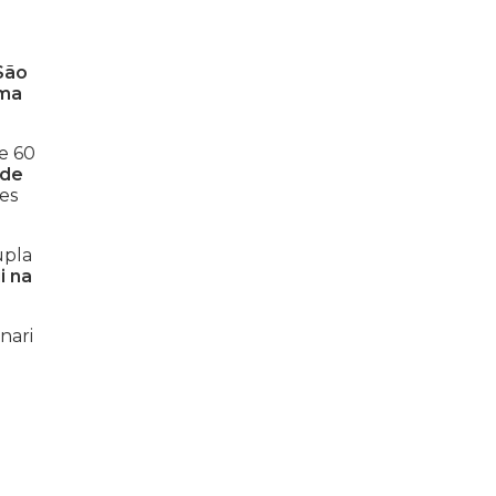
 São
ima
e 60
 de
les
upla
i na
nari