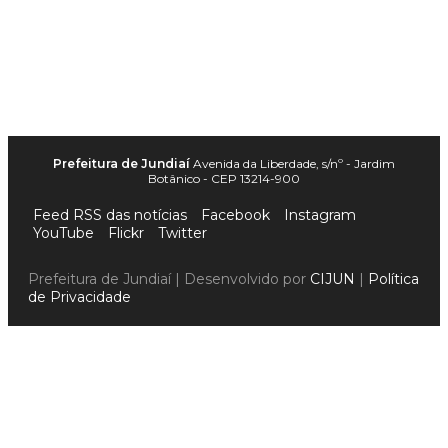
Prefeitura de Jundiaí
Avenida da Liberdade, s/nº - Jardim
Botânico - CEP 13214-900
Feed RSS das notícias
Facebook
Instagram
YouTube
Flickr
Twitter
Prefeitura de Jundiaí | Desenvolvido por
CIJUN
|
Política
de Privacidade