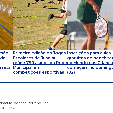
omão
Primeira edição do Jogos
Inscrições para aulas
da;
Escolares de Jundiaí
gratuitas de beach te
reúne 750 alunos da Rede
no Mundo das Crianç
 reta
Municipal em
começam no doming
competições esportivas
(02)
sinatura_doacao_terreno_liga_
tsal_P43G