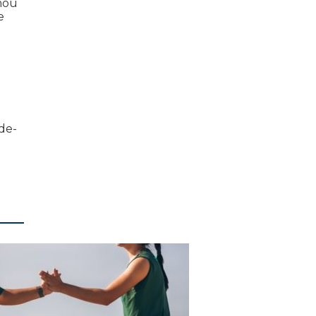
rmou
e
-de-