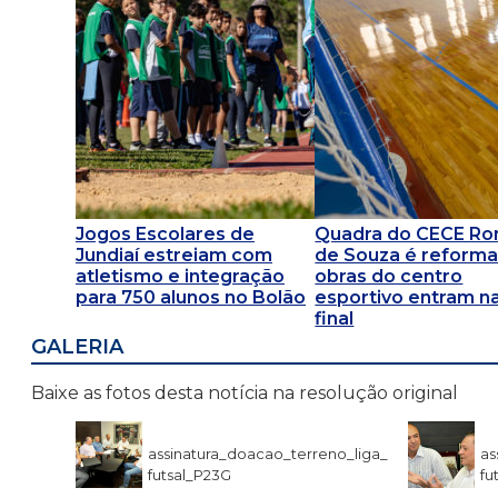
Jogos Escolares de
Quadra do CECE R
Jundiaí estreiam com
de Souza é reforma
atletismo e integração
obras do centro
para 750 alunos no Bolão
esportivo entram na
final
GALERIA
Baixe as fotos desta notícia na resolução original
assinatura_doacao_terreno_liga_
as
futsal_P23G
fu