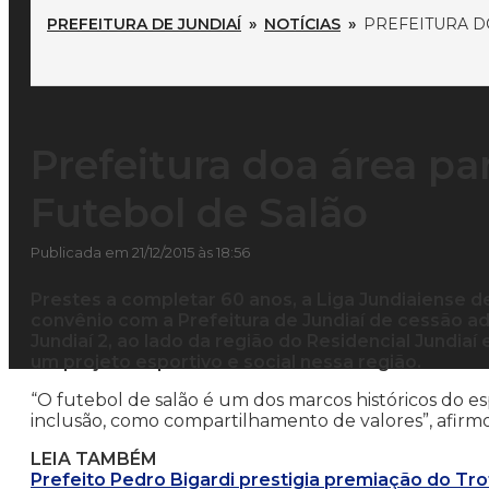
PREFEITURA DE JUNDIAÍ
»
NOTÍCIAS
»
PREFEITURA D
Prefeitura doa área pa
Futebol de Salão
Publicada em 21/12/2015 às 18:56
Prestes a completar 60 anos, a Liga Jundiaiense d
convênio com a Prefeitura de Jundiaí de cessão adm
Jundiaí 2, ao lado da região do Residencial Jundiaí
um projeto esportivo e social nessa região.
“O futebol de salão é um dos marcos históricos do
inclusão, como compartilhamento de valores”, afirmo
LEIA TAMBÉM
Prefeito Pedro Bigardi prestigia premiação do Tr