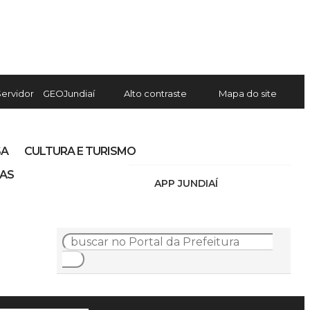
Servidor
GEOJundiaí
Alto contraste
Mapa do site
SA
CULTURA E TURISMO
IAS
APP JUNDIAÍ