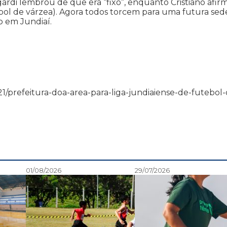
igardi lembrou de que era “fixo”, enquanto Cristiano afi
ebol de várzea). Agora todos torcem para uma futura sed
 em Jundiaí.
12/21/prefeitura-doa-area-para-liga-jundiaiense-de-futebol
01/08/2026
29/07/2026