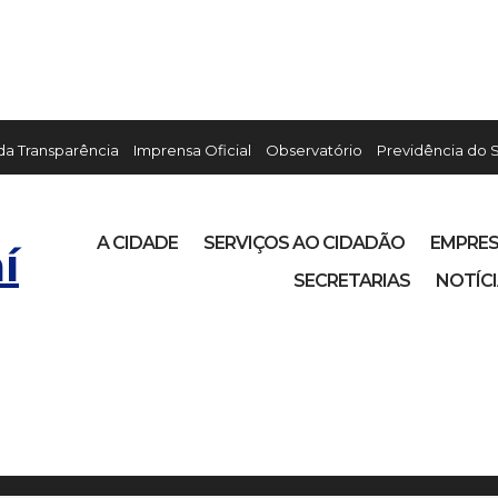
 da Transparência
Imprensa Oficial
Observatório
Previdência do 
A CIDADE
SERVIÇOS AO CIDADÃO
EMPRE
í
SECRETARIAS
NOTÍC