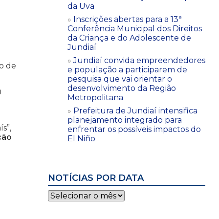
da Uva
Inscrições abertas para a 13ª
Conferência Municipal dos Direitos
da Criança e do Adolescente de
Jundiaí
Jundiaí convida empreendedores
io de
e população a participarem de
pesquisa que vai orientar o
desenvolvimento da Região
0
Metropolitana
Prefeitura de Jundiaí intensifica
planejamento integrado para
s”,
enfrentar os possíveis impactos do
ção
El Niño
NOTÍCIAS POR DATA
Notícias
por
data