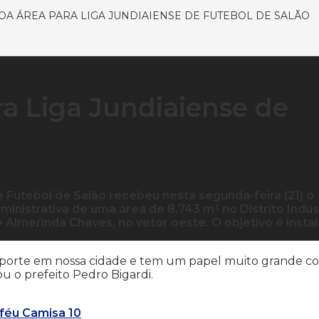
OA ÁREA PARA LIGA JUNDIAIENSE DE FUTEBOL DE SALÃO
ra Liga Jundiaiense de
e Futebol de Salão recebeu nesta segunda-feira (21) o
inistrativa de uma área de 8.743 m² no Distrito Indust
 e Almerinda Chaves, no vetor oeste. O objetivo é instal
 esporte em nossa cidade e tem um papel muito grande 
u o prefeito Pedro Bigardi.
oféu Camisa 10