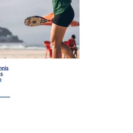
nnis
as
o