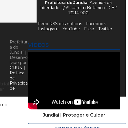
Prefeitura de Jundiaí
Avenida da
Liberdade, s/nº - Jardim Botânico - CEP
13214-900
Feed RSS das notícias
Facebook
Instagram
YouTube
Flickr
Twitter
Prefeitur
VÍDEOS
a de
Jundiaí |
Desenvo
lvido por
CIJUN
|
Política
de
Privacida
rial
de
ar
como
Jundiaí | Proteger e Cuidar