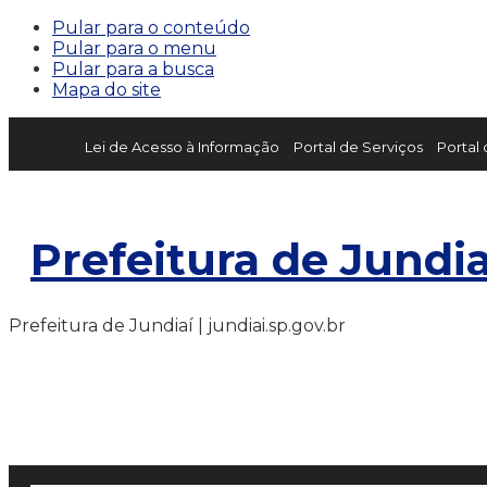
Pular para o conteúdo
Pular para o menu
Pular para a busca
Mapa do site
Lei de Acesso à Informação
Portal de Serviços
Portal
Prefeitura de Jundia
Prefeitura de Jundiaí | jundiai.sp.gov.br