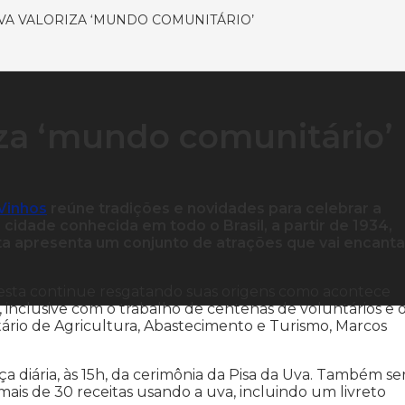
UVA VALORIZA ‘MUNDO COMUNITÁRIO’
iza ‘mundo comunitário’
 Vinhos
reúne tradições e novidades para celebrar a
cidade conhecida em todo o Brasil, a partir de 1934,
sta apresenta um conjunto de atrações que vai encanta
 festa continue resgatando suas origens como acontece
 inclusive com o trabalho de centenas de voluntários e 
ário de Agricultura, Abastecimento e Turismo, Marcos
a diária, às 15h, da cerimônia da Pisa da Uva. Também se
mais de 30 receitas usando a uva, incluindo um livreto