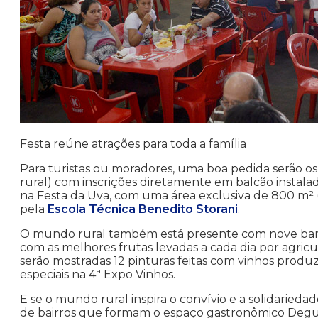
Festa reúne atrações para toda a família
Para turistas ou moradores, uma boa pedida serão os
rural) com inscrições diretamente em balcão instala
na Festa da Uva, com uma área exclusiva de 800 m² (
pela
Escola Técnica Benedito Storani
.
O mundo rural também está presente com nove barrac
com as melhores frutas levadas a cada dia por agricu
serão mostradas 12 pinturas feitas com vinhos produ
especiais na 4ª Expo Vinhos.
E se o mundo rural inspira o convívio e a solidarieda
de bairros que formam o espaço gastronômico Degus