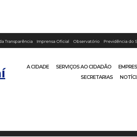
 da Transparência
Imprensa Oficial
Observatório
Previdência do 
A CIDADE
SERVIÇOS AO CIDADÃO
EMPRE
í
SECRETARIAS
NOTÍC