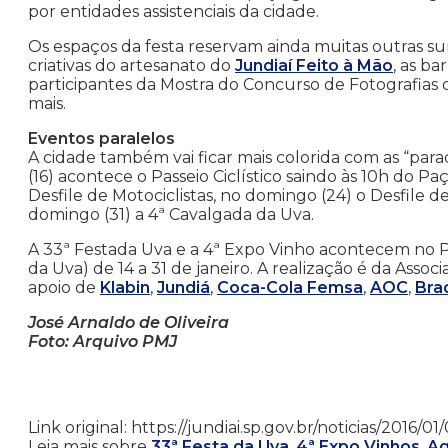
por entidades assistenciais da cidade.
Os espaços da festa reservam ainda muitas outras surp
criativas do artesanato do
Jundiaí Feito à Mão
, as b
participantes da Mostra do Concurso de Fotografias 
mais.
Eventos paralelos
A cidade também vai ficar mais colorida com as “par
(16) acontece o Passeio Ciclístico saindo às 10h do P
Desfile de Motociclistas, no domingo (24) o Desfile de
domingo (31) a 4ª Cavalgada da Uva.
A 33ª Festada Uva e a 4ª Expo Vinho acontecem no
da Uva) de 14 a 31 de janeiro. A realização é da Asso
apoio de
Klabin
,
Jundiá
,
Coca-Cola Femsa
,
AOC
,
Bra
José Arnaldo de Oliveira
Foto: Arquivo PMJ
Link original: https://jundiai.sp.gov.br/noticias/201
Leia mais sobre
33ª Festa da Uva
,
4ª Expo Vinhos
,
Ag