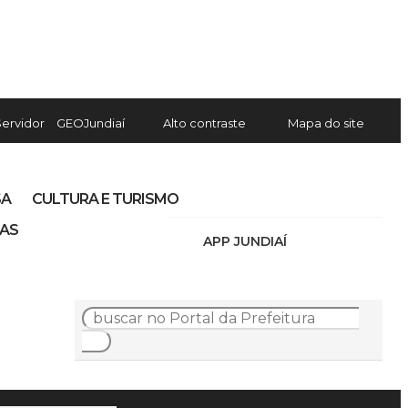
Servidor
GEOJundiaí
Alto contraste
Mapa do site
SA
CULTURA E TURISMO
IAS
APP JUNDIAÍ