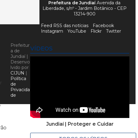
Prefeitura de Jundiaí
Avenida da
Liberdade, s/nº - Jardim Botânico - CEP
13214-900
Feed RSS das notícias
Facebook
Instagram
YouTube
Flickr
Twitter
Prefeitur
VÍDEOS
a de
Jundiaí |
Desenvo
lvido por
CIJUN
|
Política
r
de
Privacida
de
o
Jundiaí | Proteger e Cuidar
rão