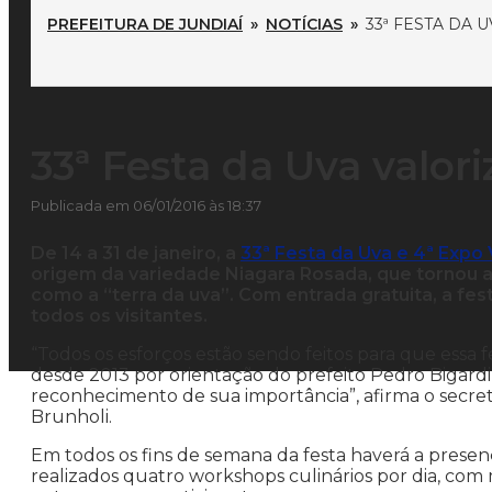
PREFEITURA DE JUNDIAÍ
»
NOTÍCIAS
»
33ª FESTA DA 
33ª Festa da Uva valor
Publicada em 06/01/2016 às 18:37
De 14 a 31 de janeiro, a
33ª Festa da Uva e 4ª Expo
origem da variedade Niagara Rosada, que tornou a 
como a “terra da uva”. Com entrada gratuita, a fe
todos os visitantes.
“Todos os esforços estão sendo feitos para que essa
desde 2013 por orientação do prefeito Pedro Bigardi,
reconhecimento de sua importância”, afirma o secret
Brunholi.
Em todos os fins de semana da festa haverá a presenç
realizados quatro workshops culinários por dia, com 