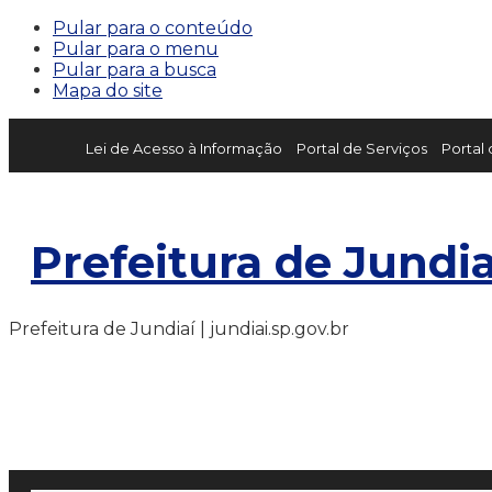
Pular para o conteúdo
Pular para o menu
Pular para a busca
Mapa do site
Lei de Acesso à Informação
Portal de Serviços
Portal
Prefeitura de Jundia
Prefeitura de Jundiaí | jundiai.sp.gov.br