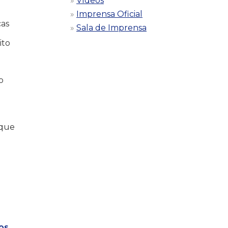
Vídeos
Imprensa Oficial
cas
Sala de Imprensa
ito
o
rque
os
,