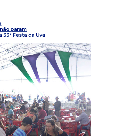
a
s não param
 33º Festa da Uva