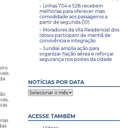
Linhas 704 e 528 recebem
melhorias para oferecer mais
comodidade aos passageiros a
partir de segunda (10)
Moradores da Vila Residencial dos
Idosos participam de manhã de
convivência e integração
Jundiaí amplia ação para
organizar fiação aérea e reforçar
segurança nos postes da cidade
eiro
veis
ada
NOTÍCIAS POR DATA
Notícias
ção
por
vas,
data
acas
ACESSE TAMBÉM
rias
das