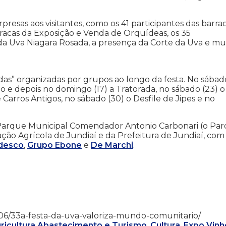
resas aos visitantes, como os 41 participantes das barra
arracas da Exposição e Venda de Orquídeas, os 35
da Uva Niagara Rosada, a presença da Corte da Uva e mu
adas” organizadas por grupos ao longo da festa. No sábad
aço e depois no domingo (17) a Tratorada, no sábado (23) o
 Carros Antigos, no sábado (30) o Desfile de Jipes e no
 Parque Municipal Comendador Antonio Carbonari (o Pa
ciação Agrícola de Jundiaí e da Prefeitura de Jundiaí, com
desco
,
Grupo Ebone
e
De Marchi
.
6/01/06/33a-festa-da-uva-valoriza-mundo-comunitario/
ricultura Abastecimento e Turismo
,
Cultura
,
Expo Vinh