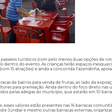
 passeios turísticos (com pelo menos duas opções de rot
do dentro do evento. As crianças terão espaços inesquecí
com 15 atrações) e ainda a concorrida Fazendinha, apoi
as de bairros para venda de frutas, ao lado da exposi
ltores para premiação. Ainda dentro do foco direto nas u
zidos pelas adegas do município, que estarão em 10 barr
de, esses valores estão presentes nas 16 barracas comunitá
te Jundiaí e mesmo outras barracas externas, organiza