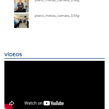
plano_metas_camara_D56g
plano_metas_camara_D35g
VÍDEOS