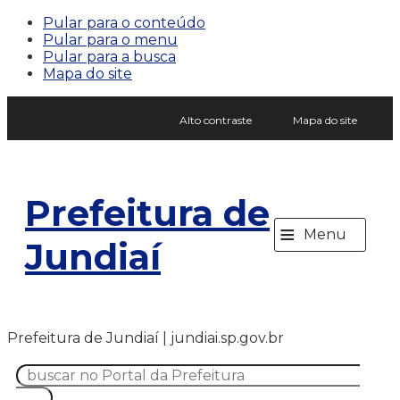
Pular para o conteúdo
Pular para o menu
Pular para a busca
Mapa do site
Alto contraste
Mapa do site
Prefeitura de
≡
Menu
Jundiaí
Prefeitura de Jundiaí | jundiai.sp.gov.br