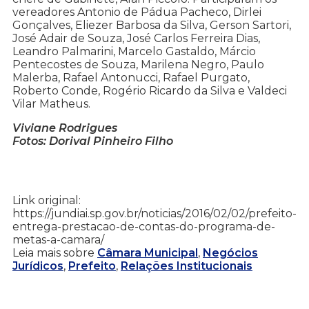
vereadores Antonio de Pádua Pacheco, Dirlei
Gonçalves, Eliezer Barbosa da Silva, Gerson Sartori,
José Adair de Souza, José Carlos Ferreira Dias,
Leandro Palmarini, Marcelo Gastaldo, Márcio
Pentecostes de Souza, Marilena Negro, Paulo
Malerba, Rafael Antonucci, Rafael Purgato,
Roberto Conde, Rogério Ricardo da Silva e Valdeci
Vilar Matheus.
Viviane Rodrigues
Fotos: Dorival Pinheiro Filho
Link original:
https://jundiai.sp.gov.br/noticias/2016/02/02/prefeito-
entrega-prestacao-de-contas-do-programa-de-
metas-a-camara/
Leia mais sobre
Câmara Municipal
,
Negócios
Jurídicos
,
Prefeito
,
Relações Institucionais