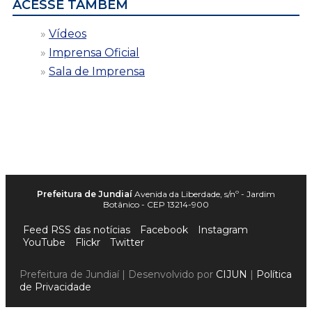
ACESSE TAMBÉM
Vídeos
Imprensa Oficial
Sala de Imprensa
Prefeitura de Jundiaí
Avenida da Liberdade, s/nº - Jardim
Botânico - CEP 13214-900
Feed RSS das notícias
Facebook
Instagram
YouTube
Flickr
Twitter
Prefeitura de Jundiaí | Desenvolvido por
CIJUN
|
Política
de Privacidade