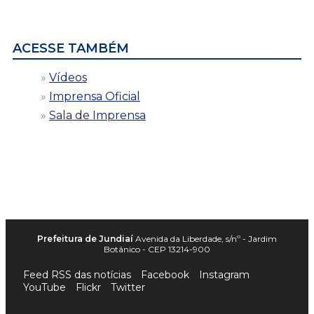
por
data
ACESSE TAMBÉM
Vídeos
Imprensa Oficial
Sala de Imprensa
Prefeitura de Jundiaí
Avenida da Liberdade, s/nº - Jardim
Botânico - CEP 13214-900
Feed RSS das notícias
Facebook
Instagram
YouTube
Flickr
Twitter