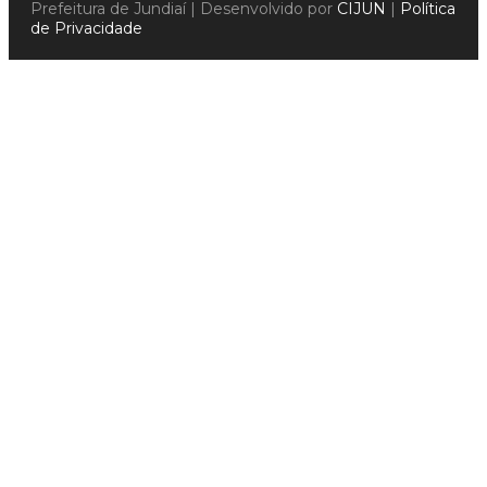
Prefeitura de Jundiaí | Desenvolvido por
CIJUN
|
Política
de Privacidade