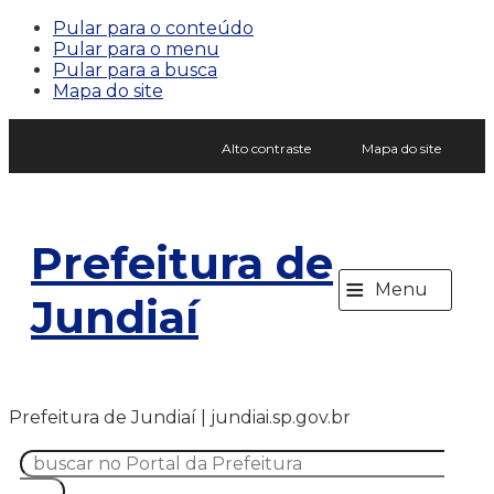
Pular para o conteúdo
Pular para o menu
Pular para a busca
Mapa do site
Alto contraste
Mapa do site
Prefeitura de
≡
Menu
Jundiaí
Prefeitura de Jundiaí | jundiai.sp.gov.br