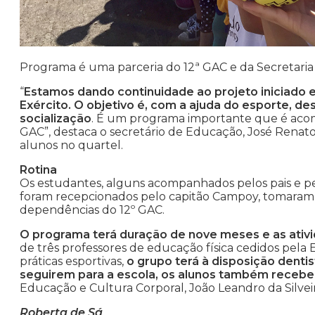
Programa é uma parceria do 12ª GAC e da Secretari
“
Estamos dando continuidade ao projeto iniciado 
Exército. O objetivo é, com a ajuda do esporte, des
socialização
. É um programa importante que é acom
GAC”, destaca o secretário de Educação, José Renato 
alunos no quartel.
Rotina
Os estudantes, alguns acompanhados pelos pais e pel
foram recepcionados pelo capitão Campoy, tomaram
dependências do 12º GAC.
O programa terá duração de nove meses e as ativi
de três professores de educação física cedidos pel
práticas esportivas,
o grupo terá à disposição dentis
seguirem para a escola, os alunos também receb
Educação e Cultura Corporal, João Leandro da Silveir
Roberta de Sá