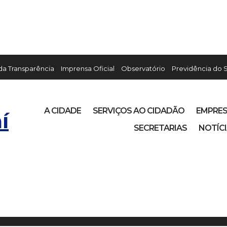
 da Transparência
Imprensa Oficial
Observatório
Previdência do 
A CIDADE
SERVIÇOS AO CIDADÃO
EMPRE
í
SECRETARIAS
NOTÍC