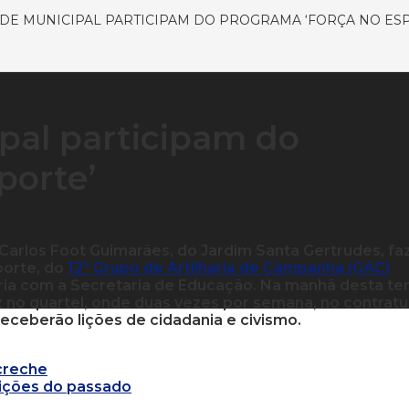
DE MUNICIPAL PARTICIPAM DO PROGRAMA ‘FORÇA NO ES
pal participam do
porte’
 Carlos Foot Guimarães, do Jardim Santa Gertrudes, f
porte, do
12º Grupo de Artilharia de Campanha (GAC)
ria com a Secretaria de Educação. Na manhã desta te
ez no quartel, onde duas vezes por semana, no contrat
 receberão lições de cidadania e civismo.
 creche
ições do passado