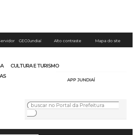
Servidor
GEOJundiaí
Alto contraste
Mapa do site
SA
CULTURA E TURISMO
IAS
APP JUNDIAÍ