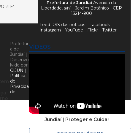
Prefeitura de Jundiaí
Avenida da
PORTE’
Liberdade, s/nº - Jardim Botânico - CEP
13214-900
Feed RSS das notícias
Facebook
Instagram
YouTube
Flickr
Twitter
Prefeitur
VÍDEOS
a de
Jundiaí |
Desenvo
lvido por
CIJUN
|
Política
de
azem
Privacida
de
rça-
urno
Jundiaí | Proteger e Cuidar