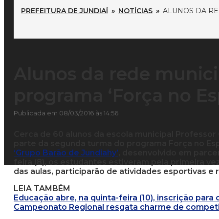
PREFEITURA DE JUNDIAÍ
»
NOTÍCIAS
»
ALUNOS DA RE
Alunos da rede munici
programa ‘Força no Es
Publicada em 08/03/2016 às 14:56
Cerca de 60 alunos da escola municipal Professor
parte da segunda turma do programa Força no Es
‘Grupo Barão de Jundiahy’
, desenvolvido em parce
feira (8), os estudantes estiveram pela primeira v
das aulas, participarão de atividades esportivas e
LEIA TAMBÉM
Educação abre, na quinta-feira (10), inscrição para
Campeonato Regional resgata charme de compet