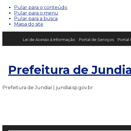
Pular para o conteúdo
Pular para o menu
Pular para a busca
Mapa do site
Lei de Acesso à Informação
Portal de Serviços
Portal
Prefeitura de Jundia
Prefeitura de Jundiaí | jundiai.sp.gov.br