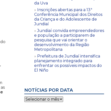
da Uva
Inscrições abertas para a 13ª
Conferência Municipal dos Direitos
da Criança e do Adolescente de
Jundiaí
Jundiaí convida empreendedores
e população a participarem de
pesquisa que vai orientar o
 do
desenvolvimento da Região
Metropolitana
Prefeitura de Jundiaí intensifica
planejamento integrado para
,
enfrentar os possíveis impactos do
El Niño
ém
 as
NOTÍCIAS POR DATA
de
Notícias
por
data