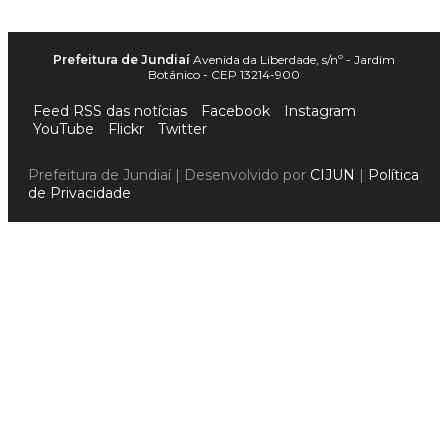
Prefeitura de Jundiaí
Avenida da Liberdade, s/nº - Jardim
Botânico - CEP 13214-900
Feed RSS das notícias
Facebook
Instagram
YouTube
Flickr
Twitter
Prefeitura de Jundiaí | Desenvolvido por
CIJUN
|
Política
de Privacidade