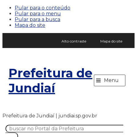
Pular para o conteúdo
Pular para o menu
Pular para a busca
Mapa do site
Alto contraste
Mapa do site
Prefeitura de
≡
Menu
Jundiaí
Prefeitura de Jundiaí | jundiai.sp.gov.br