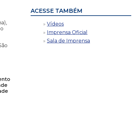
ACESSE TAMBÉM
a
a),
Vídeos
 o
Imprensa Oficial
Sala de Imprensa
São
ento
ade
dade