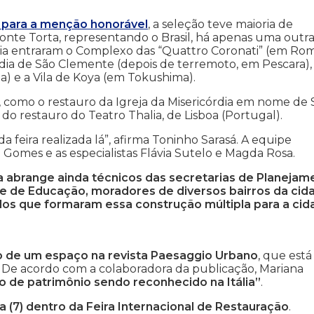
s para a menção honorável
, a seleção teve maioria de
Ponte Torta, representando o Brasil, há apenas uma outr
ália entraram o Complexo das “Quattro Coronati” (em Rom
dia de São Clemente (depois de terremoto, em Pescara),
) e a Vila de Koya (em Tokushima).
como o restauro da Igreja da Misericórdia em nome de 
do restauro do Teatro Thalia, de Lisboa (Portugal).
feira realizada lá”, afirma Toninho Sarasá. A equipe
 Gomes e as especialistas Flávia Sutelo e Magda Rosa.
ta abrange ainda técnicos das secretarias de Planejam
s e de Educação, moradores de diversos bairros da cid
dados que formaram essa construção múltipla para a ci
lvo de um espaço na revista Paesaggio Urbano
, que está
. De acordo com a colaboradora da publicação, Mariana
o de patrimônio sendo reconhecido na Itália”
.
a (7) dentro da Feira Internacional de Restauração
.