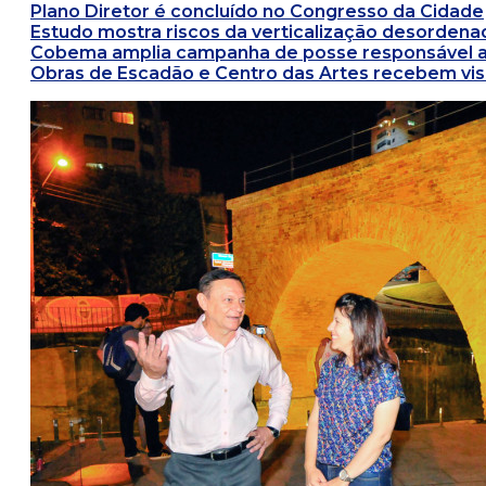
Plano Diretor é concluído no Congresso da Cidade
Estudo mostra riscos da verticalização desordena
Cobema amplia campanha de posse responsável a
Obras de Escadão e Centro das Artes recebem visi