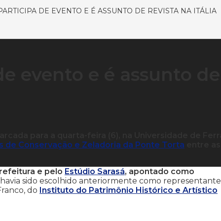
ARTICIPA DE EVENTO E É ASSUNTO DE REVISTA NA ITÁLIA
de evento e é assunto de
arcada para a quarta-feira (6), na Universidade de Ferr
s de Conservação e Zeladoria da Ponte Torta
entre as
refeitura e pelo
Estúdio Sarasá
, apontado como
já havia sido escolhido anteriormente como representante
Franco, do
Instituto do Patrimônio Histórico e Artístico