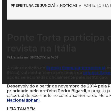
PREFEITURA DE JUNDIAÍ
»
NOTÍCIAS
»
PONTE TORTA P
Ponte Torta participa 
revista na Itália
Publicada em 31/03/2016 às 14:53
A quinta edição do
Prêmio Domus Internacional
, m
(Itália), vai contar com a presença do
projeto Açõe
ações selecionadas oficialmente pela instituição.
Desenvolvido a partir de novembro de 2014 pela P
prioridade pelo prefeito Pedro Bigardi
, o projeto 
estadual de São Paulo no concurso Bernardo Melo 
Nacional (Iphan)
.
LEIA TAMBÉM