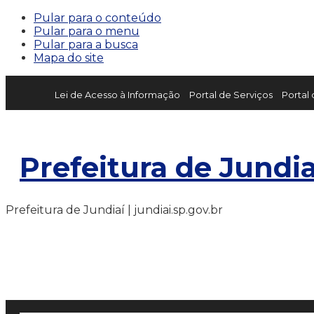
Pular para o conteúdo
Pular para o menu
Pular para a busca
Mapa do site
Lei de Acesso à Informação
Portal de Serviços
Portal
Prefeitura de Jundia
Prefeitura de Jundiaí | jundiai.sp.gov.br