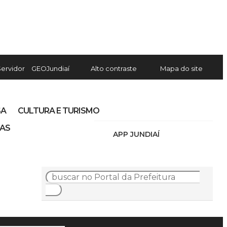
Servidor
GEOJundiaí
Alto contraste
Mapa do site
SA
CULTURA E TURISMO
IAS
APP JUNDIAÍ