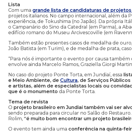
Lista
Com uma
grande lista de candidaturas de projeto
projetos italianos. No campo internacional, além da 
experiência, de Tokushima (no Japão). Da própria It
o Campanário do Sino da Catedral (em Parma), a Aba
edifício romano do Museu Arcivescoville (em Ravenna
Também estão presentes casos de medalha de ouro, 
João Batista (em Turim), e de medalha de prata, caso 
“Para nós é importante o evento por causa também da 
envolve ainda Marcelo Ramos, Graziella Giorgi Martin
No caso do projeto Ponte Torta, em Jundiaí, essa
lis
e Meio Ambiente, de
Cultura
, de Serviços Público
e artistas, além de especialistas locais ou convi
que é o monumento
da Ponte Torta.
Tema de revista
O
projeto brasileiro em Jundiaí também vai ser a
sendo preparada para circular no Salão do Restauro
Rolim,
“é muito bom encontrar um projeto brasileir
O evento tem ainda uma
conferência na quinta-feir