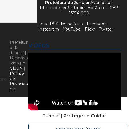
Prefeitura de Jundiaí
Avenida da
Liberdade, s/nº - Jardim Botânico - CEP
13214-900
Feed RSS das notícias
Facebook
Instagram
YouTube
Flickr
Twitter
Prefeitur
VÍDEOS
a de
Jundiaí |
Desenvo
lvido por
CIJUN
|
Política
de
ara
Privacida
de
Jundiaí | Proteger e Cuidar