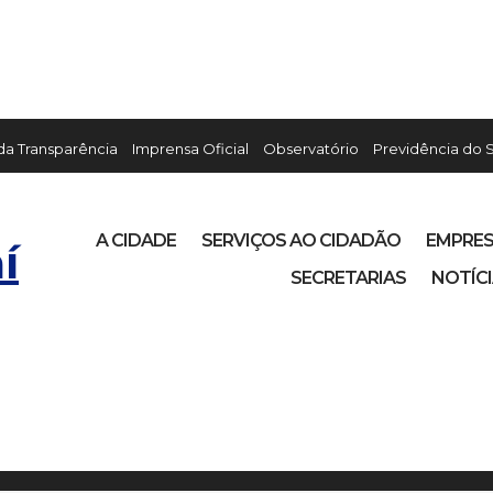
 da Transparência
Imprensa Oficial
Observatório
Previdência do 
A CIDADE
SERVIÇOS AO CIDADÃO
EMPRE
í
SECRETARIAS
NOTÍC