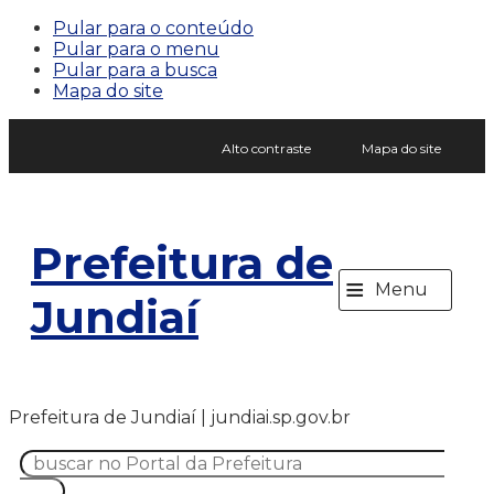
Pular para o conteúdo
Pular para o menu
Pular para a busca
Mapa do site
Alto contraste
Mapa do site
Prefeitura de
≡
Menu
Jundiaí
Prefeitura de Jundiaí | jundiai.sp.gov.br