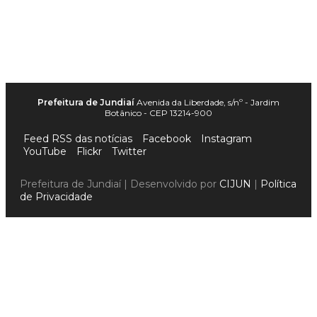
Prefeitura de Jundiaí
Avenida da Liberdade, s/nº - Jardim
Botânico - CEP 13214-900
Feed RSS das notícias
Facebook
Instagram
YouTube
Flickr
Twitter
Prefeitura de Jundiaí | Desenvolvido por
CIJUN
|
Política
de Privacidade