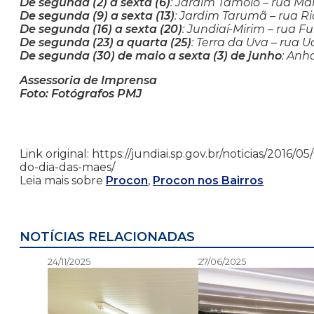
De segunda (2) a sexta (6)
: Jardim Tamoio – rua Ma
De segunda (9) a sexta (13)
: Jardim Tarumã – rua Ri
De segunda (16) a sexta (20)
: Jundiaí-Mirim – rua F
De segunda (23) a quarta (25)
: Terra da Uva – rua U
De segunda (30) de maio a sexta (3) de junho
: Anh
Assessoria de Imprensa
Foto: Fotógrafos PMJ
Link original: https://jundiai.sp.gov.br/noticias/201
do-dia-das-maes/
Leia mais sobre
Procon
,
Procon nos Bairros
NOTÍCIAS RELACIONADAS
24/11/2025
27/06/2025