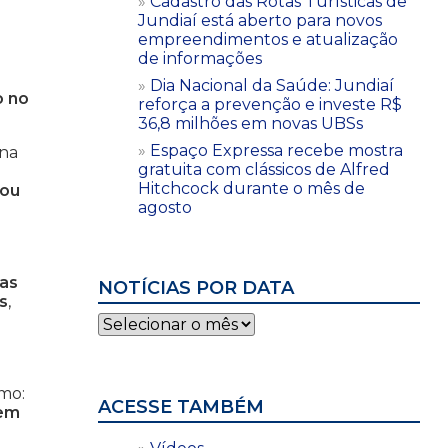
Cadastro das Rotas Turísticas de
Jundiaí está aberto para novos
empreendimentos e atualização
de informações
Dia Nacional da Saúde: Jundiaí
o no
reforça a prevenção e investe R$
36,8 milhões em novas UBSs
Espaço Expressa recebe mostra
 na
gratuita com clássicos de Alfred
Hitchcock durante o mês de
 ou
agosto
das
NOTÍCIAS POR DATA
s
,
Notícias
por
s
data
mo:
ACESSE TAMBÉM
 em