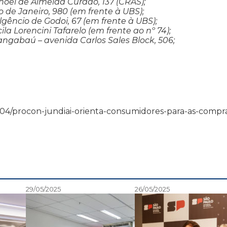
noel de Almeida Curado, 137 (CRAS);
o de Janeiro, 980 (em frente à UBS);
ulgêncio de Godoi, 67 (em frente à UBS);
cila Lorencini Tafarelo (em frente ao nº 74);
angabaú – avenida Carlos Sales Block, 506;
6/05/04/procon-jundiai-orienta-consumidores-para-as-compr
29/05/2025
26/05/2025