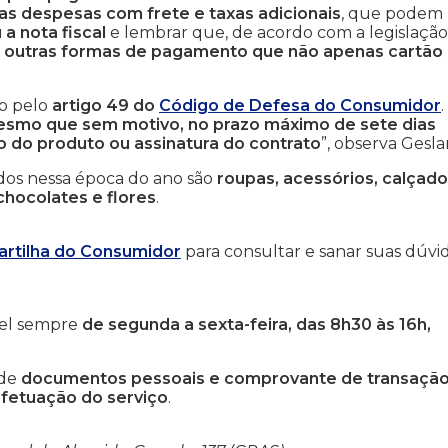
s despesas com frete e taxas adicionais
, que podem
 a nota fiscal
e lembrar que, de acordo com a legislação
 outras formas de pagamento que não apenas cartão
do pelo
artigo 49 do
Código de Defesa do Consumidor
.
smo que sem motivo, no prazo máximo de sete dias
o do produto ou assinatura do contrato
”, observa Gesla
dos nessa época do ano são
roupas, acessórios, calçado
chocolates e flores
.
artilha do Consumidor
para consultar e sanar suas dúvi
vel sempre
de segunda a sexta-feira, das 8h30 às 16h,
 de
documentos pessoais e comprovante de transaçã
fetuação do serviço
.