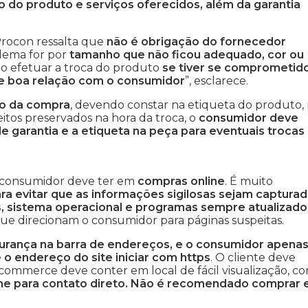
ço do produto e serviços oferecidos, além da garantia
Procon ressalta que
não é obrigação do fornecedor
lema for por
tamanho que não ficou adequado, cor ou
do efetuar a troca do produto
se tiver se comprometid
de boa relação com o consumidor
”, esclarece.
to da compra
, devendo constar na etiqueta do produto,
reitos preservados na hora da troca, o
consumidor deve
e garantia e a etiqueta na peça para eventuais trocas
 consumidor deve ter em
compras online
. É muito
a evitar que as informações sigilosas sejam captura
s, sistema operacional e programas sempre atualizado
ue direcionam o consumidor para páginas suspeitas.
rança na barra de endereços, e o consumidor apena
 o endereço do site iniciar com https
. O cliente deve
ommerce deve conter em local de fácil visualização, co
efone para contato direto. Não é recomendado comprar