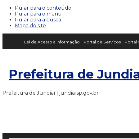
Pular para o conteúdo
Pular para o menu
Pular para a busca
Mapa do site
Lei de Acesso à Informação
Portal de Serviços
Portal
Prefeitura de Jundia
Prefeitura de Jundiaí | jundiai.sp.gov.br