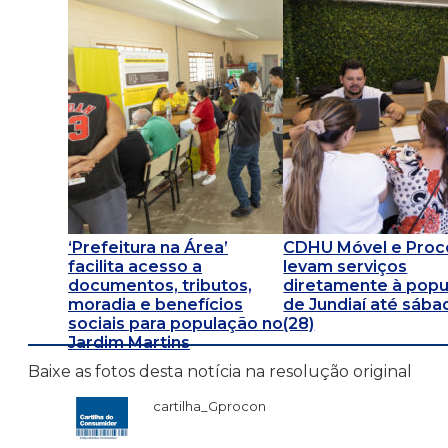
‘Prefeitura na Área’
CDHU Móvel e Proc
facilita acesso a
levam serviços
documentos, tributos,
diretamente à pop
moradia e benefícios
de Jundiaí até sába
sociais para população no
(28)
Jardim Martins
Baixe as fotos desta notícia na resolução original
cartilha_Gprocon