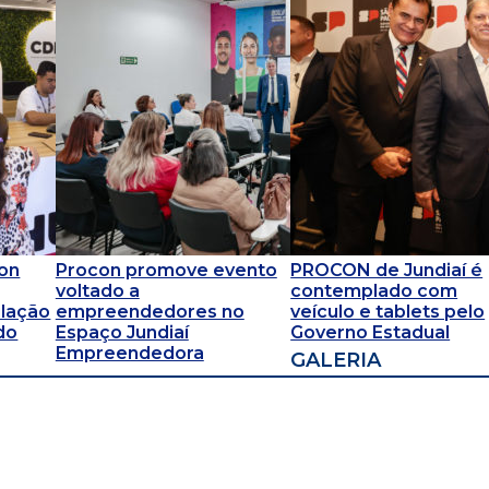
on
Procon promove evento
PROCON de Jundiaí é
voltado a
contemplado com
ulação
empreendedores no
veículo e tablets pelo
do
Espaço Jundiaí
Governo Estadual
Empreendedora
GALERIA