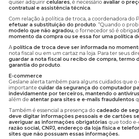
quiser adquirir
celulares
, é necessário
avaliar o pre
contratual e assistência técnica
.
Com relação à política de troca, a coordenadora do 
efetuar a substituição do produto
. “Quando o prob
modelo que não agradou
, o fornecedor só é obriga
momento da compra ou se essa for uma política 
A
política de troca deve ser informada no momen
nota fiscal ou em um cartaz na loja. Para ter seus di
guardar a nota fiscal ou recibo de compra, termo d
garantia do produto
.
E-commerce
Geslane alerta também para alguns cuidados que o
importante
cuidar da segurança do computador par
indevidamente por terceiros, mantendo o antivíru
além de
atentar para sites e e-mails fraudulentos
q
Também é essencial a presença do
cadeado de segu
deve digitar informações pessoais e de cartões se
averiguar as informações obrigatórias
que todo e-c
razão social, CNPJ, endereço da loja física e tel
sites que não possuam essas informações.