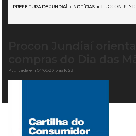
PREFEITURA DE JUNDIAÍ
»
NOTÍCIAS
»
PROCON JUNDI
Procon Jundiaí orient
compras do Dia das M
Publicada em 04/05/2016 às 16:28