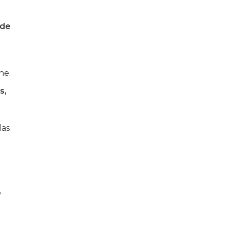
 de
ne.
s,
das
o