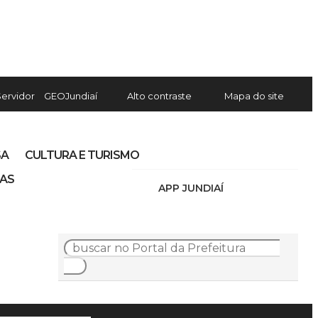
Servidor
GEOJundiaí
Alto contraste
Mapa do site
SA
CULTURA E TURISMO
IAS
APP JUNDIAÍ