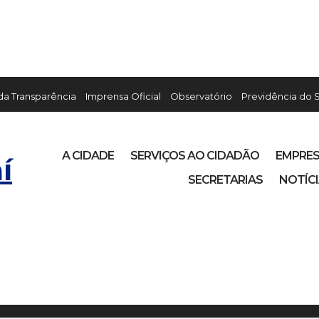
 da Transparência
Imprensa Oficial
Observatório
Previdência do 
A CIDADE
SERVIÇOS AO CIDADÃO
EMPRE
í
SECRETARIAS
NOTÍC