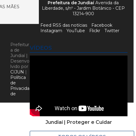
Prefeitura de Jundiaí
Avenida da
AS MÃES
Liberdade, s/nº - Jardim Botânico - CEP
13214-900
Feed RSS das notícias
Facebook
Instagram
YouTube
Flickr
Twitter
Prefeitur
VÍDEOS
a de
Jundiaí |
Desenvo
lvido por
CIJUN
|
Política
de
Privacida
de
Jundiaí | Proteger e Cuidar