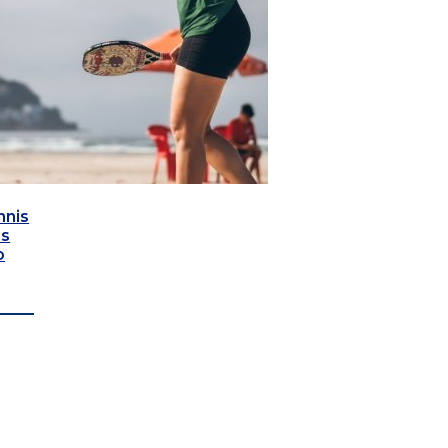
nnis
as
o