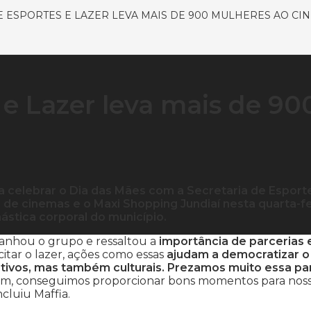
E ESPORTES E LAZER LEVA MAIS DE 900 MULHERES AO CI
 e Lazer leva mais de 90
 celebrar o Dia das Mães com a Secretaria de Esport
e de cinemas e o Maxi Shopping Jundiaí nesta quarta-fe
inástica corporal do município.
panhou o grupo e ressaltou a
importância de parcerias
citar o lazer, ações como essas
ajudam a democratizar o
tivos, mas também culturais. Prezamos muito essa pa
ssim, conseguimos proporcionar bons momentos para nos
cluiu Maffia.