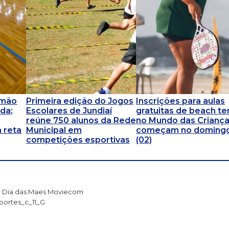
omão
Primeira edição do Jogos
Inscrições para aulas
da;
Escolares de Jundiaí
gratuitas de beach te
reúne 750 alunos da Rede
no Mundo das Crianç
 reta
Municipal em
começam no doming
competições esportivas
(02)
Dia das Maes Moviecom
portes_c_11_G