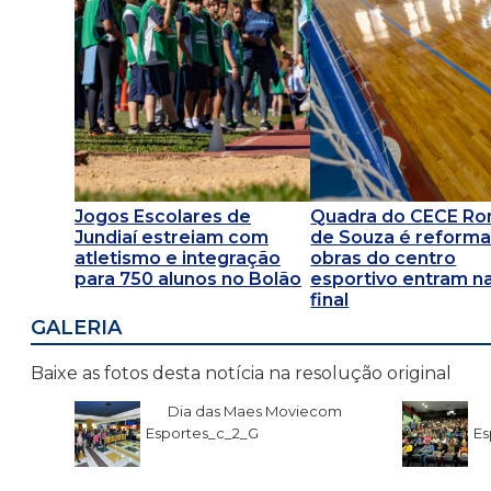
Jogos Escolares de
Quadra do CECE R
Jundiaí estreiam com
de Souza é reforma
atletismo e integração
obras do centro
para 750 alunos no Bolão
esportivo entram na
final
GALERIA
Baixe as fotos desta notícia na resolução original
Dia das Maes Moviecom
Esportes_c_2_G
Es