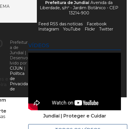
Prefeitura de Jundiaí
Avenida da
NEMA
Liberdade, s/nº - Jardim Botânico - CEP
13214-900
Feed RSS das notícias
Facebook
Instagram
YouTube
Flickr
Twitter
0
Prefeitur
VÍDEOS
a de
Jundiaí |
Desenvo
lvido por
CIJUN
|
Política
de
es e
Privacida
ira
de
 em
rte
Jundiaí | Proteger e Cuidar
sas