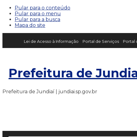
Pular para o conteúdo
Pular para o menu
Pular para a busca
Mapa do site
Lei de Acesso à Informação
Portal de Serviços
Portal
Prefeitura de Jundia
Prefeitura de Jundiaí | jundiai.sp.gov.br