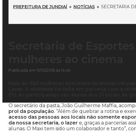
PREFEITURA DE JUNDIAÍ
»
NOTÍCIAS
»
SECRETARIA D
Secretaria de Esportes
mulheres ao cinema
Publicada em 11/05/2016 às 14:45
Mais de 900 mulheres estiveram no Moviecom para
Lazer. A atividade foi feita em parceria com a red
(11). As participantes são alunas dos 31 locais de g
O secretário da pasta, João Guilherme Maffia, acom
prol da população
. “Além de quebrar a rotina e exer
acesso das pessoas aos locais não somente espor
da nossa secretaria, o lazer
e, graças a parcerias a
alunas. O Maxi tem sido um colaborador e tanto”, con