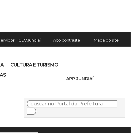
Servidor
GEOJundiaí
Alto contraste
Mapa do site
SA
CULTURA E TURISMO
IAS
APP JUNDIAÍ