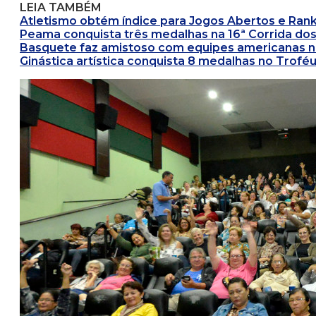
LEIA TAMBÉM
Atletismo obtém índice para Jogos Abertos e Ranki
Peama conquista três medalhas na 16ª Corrida do
Basquete faz amistoso com equipes americanas nes
Ginástica artística conquista 8 medalhas no Troféu