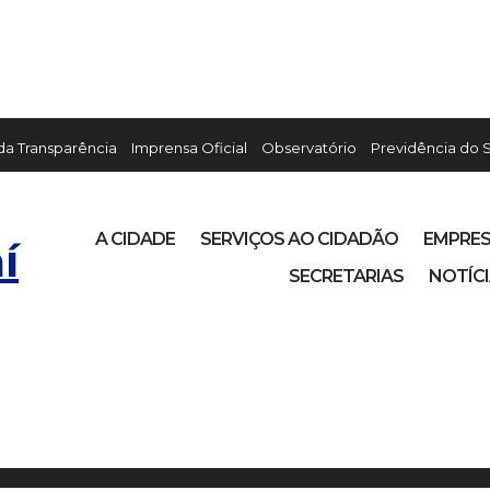
 da Transparência
Imprensa Oficial
Observatório
Previdência do 
A CIDADE
SERVIÇOS AO CIDADÃO
EMPRE
í
SECRETARIAS
NOTÍC