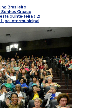
ng Brasileiro
s Sonhos Graacc
ta quinta-feira (12)
 Liga Intermunicipal