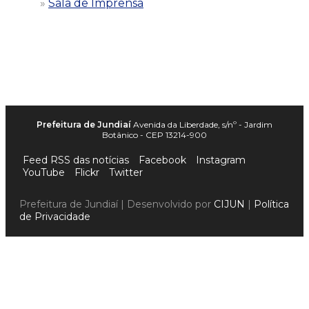
Sala de Imprensa
Prefeitura de Jundiaí
Avenida da Liberdade, s/nº - Jardim
Botânico - CEP 13214-900
Feed RSS das notícias
Facebook
Instagram
YouTube
Flickr
Twitter
Prefeitura de Jundiaí | Desenvolvido por
CIJUN
|
Política
de Privacidade