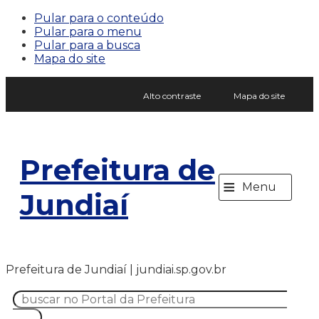
Pular para o conteúdo
Pular para o menu
Pular para a busca
Mapa do site
Alto contraste
Mapa do site
Prefeitura de
≡
Menu
Jundiaí
Prefeitura de Jundiaí | jundiai.sp.gov.br