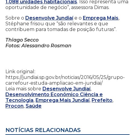
1.088 unidades habitacionais
. Isso representa uma
oportunidade de negócio”, assessora Dimas.
Sobre o
Desenvolve Jundiaí
e o
Emprega Mais
,
Stéphane frisou que “são relevantes e que
contribuem para tomadas de posição futuras”.
Thiago Secco
Fotos: Alessandro Rosman
Link original:
https://jundiai.sp.gov.br/noticias/2016/05/25/grupo-
carrefour-estuda-ampliacao-em-jundiai/
Leia mais sobre
Desenvolve Jundiaí
,
Desenvolvimento Econômico Ciência e
Tecnologia
,
Emprega Mais Jundiaí
,
Prefeito
,
Procon
,
Saúde
NOTÍCIAS RELACIONADAS