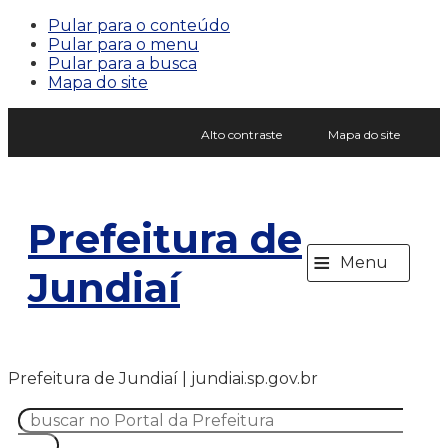
Pular para o conteúdo
Pular para o menu
Pular para a busca
Mapa do site
Alto contraste
Mapa do site
Prefeitura de
≡
Menu
Jundiaí
Prefeitura de Jundiaí | jundiai.sp.gov.br