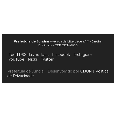
Prefeitura de Jundiaí
Avenida da Liberdade, s/nº - Jardim
Botânico - CEP 13214-900
Feed RSS das notícias
Facebook
Instagram
YouTube
Flickr
Twitter
Prefeitura de Jundiaí | Desenvolvido por
CIJUN
|
Política
de Privacidade