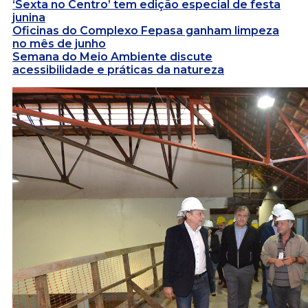
‘Sexta no Centro’ tem edição especial de festa
junina
Oficinas do Complexo Fepasa ganham limpeza
no mês de junho
Semana do Meio Ambiente discute
acessibilidade e práticas da natureza