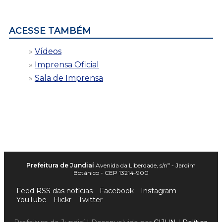
data
ACESSE TAMBÉM
Vídeos
Imprensa Oficial
Sala de Imprensa
Prefeitura de Jundiaí
Avenida da Liberdade, s/nº - Jardim
Botânico - CEP 13214-900
Feed RSS das notícias
Facebook
Instagram
YouTube
Flickr
Twitter