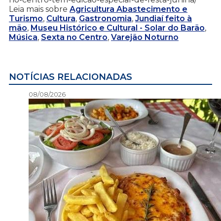
Leia mais sobre
Agricultura Abastecimento e
Turismo
,
Cultura
,
Gastronomia
,
Jundiaí feito à
mão
,
Museu Histórico e Cultural - Solar do Barão
,
Música
,
Sexta no Centro
,
Varejão Noturno
NOTÍCIAS RELACIONADAS
08/08/2026