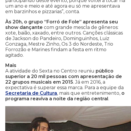
participando deste evento, porque voltei a tocar há
um ano e meio e até agora eu só me apresentava
em barzinhos e pizzarias”, conta.
Às 20h, o grupo “Forró de Fole” apresenta seu
show dançante
com grande mescla de gêneros:
xote, baião, xaxado, entre outros. Canções clássicas
de Jackson do Pandeiro, Dominguinhos, Luiz
Gonzaga, Mestre Zinho, Os 3 do Nordeste, Trio
Forrozão e Marines findam a festa em ritmo
agitado.
Mais
A atividade do Sexta no Centro reuniu
público
superior a 20 mil pessoas com apresentação de
22 grupos musicais em 2015
. Já em 2016, a
expectativa é superar essa marca. Para a equipe da
Secretaria de Cultura
, mais que entretenimento,
o
programa reaviva a noite da região central
.