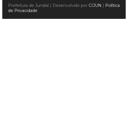
Prefeitura de Jundiaí | Desenvolvido por
CIJUN
|
Política
de Privacidade