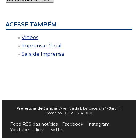
por
data
ACESSE TAMBÉM
Vídeos
Imprensa Oficial
Sala de Imprensa
Prefeitura de Jundiaí
Avenida da Liberdade, s/nº - Jardim
Botânico - CEP 13214-900
Feed RSS das notícias
Facebook
Instagram
YouTube
Flickr
Twitter