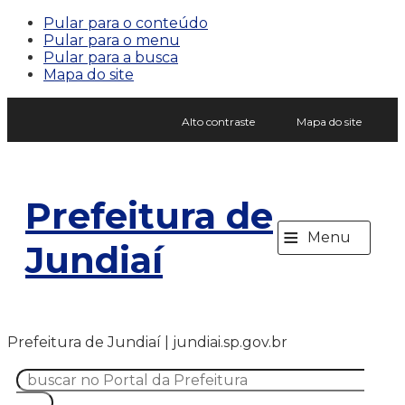
Pular para o conteúdo
Pular para o menu
Pular para a busca
Mapa do site
Alto contraste
Mapa do site
Prefeitura de
≡
Menu
Jundiaí
Prefeitura de Jundiaí | jundiai.sp.gov.br