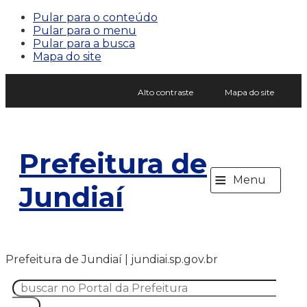
Pular para o conteúdo
Pular para o menu
Pular para a busca
Mapa do site
Alto contraste
Mapa do site
Prefeitura de
≡
Menu
Jundiaí
Prefeitura de Jundiaí | jundiai.sp.gov.br