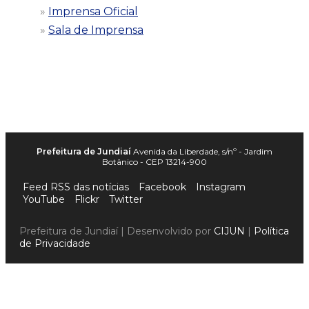
Imprensa Oficial
Sala de Imprensa
Prefeitura de Jundiaí
Avenida da Liberdade, s/nº - Jardim
Botânico - CEP 13214-900
Feed RSS das notícias
Facebook
Instagram
YouTube
Flickr
Twitter
Prefeitura de Jundiaí | Desenvolvido por
CIJUN
|
Política
de Privacidade