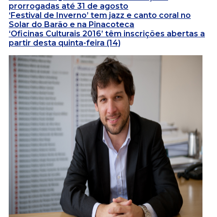
prorrogadas até 31 de agosto
‘Festival de Inverno’ tem jazz e canto coral no
Solar do Barão e na Pinacoteca
‘Oficinas Culturais 2016’ têm inscrições abertas a
partir desta quinta-feira (14)