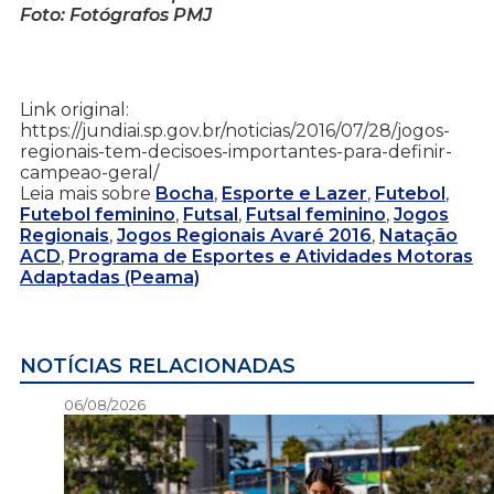
Foto: Fotógrafos PMJ
Link original:
https://jundiai.sp.gov.br/noticias/2016/07/28/jogos-
regionais-tem-decisoes-importantes-para-definir-
campeao-geral/
Leia mais sobre
Bocha
,
Esporte e Lazer
,
Futebol
,
Futebol feminino
,
Futsal
,
Futsal feminino
,
Jogos
Regionais
,
Jogos Regionais Avaré 2016
,
Natação
ACD
,
Programa de Esportes e Atividades Motoras
Adaptadas (Peama)
NOTÍCIAS RELACIONADAS
06/08/2026