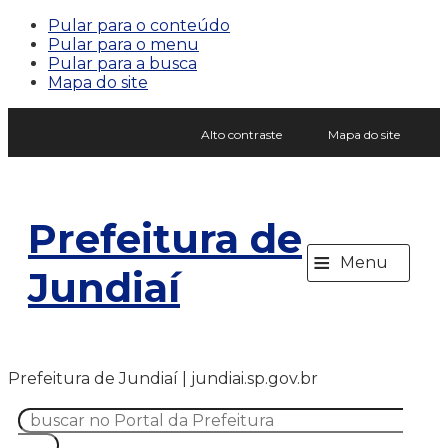
Pular para o conteúdo
Pular para o menu
Pular para a busca
Mapa do site
Alto contraste
Mapa do site
Prefeitura de
≡
Menu
Jundiaí
Prefeitura de Jundiaí | jundiai.sp.gov.br