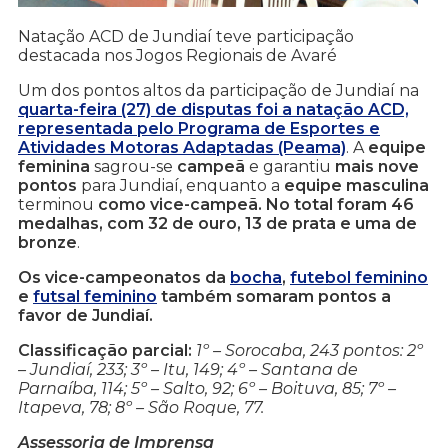
Natação ACD de Jundiaí teve participação
destacada nos Jogos Regionais de Avaré
Um dos pontos altos da participação de Jundiaí na
quarta-feira (27) de disputas foi a natação ACD,
representada pelo Programa de Esportes e
Atividades Motoras Adaptadas (Peama)
. A
equipe
feminina
sagrou-se
campeã
e garantiu
mais nove
pontos
para Jundiaí, enquanto a
equipe masculina
terminou
como vice-campeã. No total foram 46
medalhas, com 32 de ouro, 13 de prata e uma de
bronze
.
Os vice-campeonatos da
bocha
,
futebol feminino
e
futsal feminino
também somaram pontos a
favor de Jundiaí.
Classificação parcial:
1º – Sorocaba, 243 pontos: 2º
– Jundiaí, 233; 3º – Itu, 149; 4º – Santana de
Parnaíba, 114; 5º – Salto, 92; 6º – Boituva, 85; 7º –
Itapeva, 78; 8º – São Roque, 77.
Assessoria de Imprensa