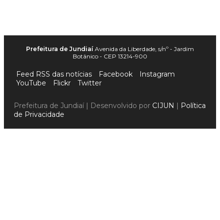
Prefeitura de Jundiaí
Avenida da Liberdade, s/nº - Jardim
Botânico - CEP 13214-900
Feed RSS das notícias
Facebook
Instagram
YouTube
Flickr
Twitter
Prefeitura de Jundiaí | Desenvolvido por
CIJUN
|
Política
de Privacidade