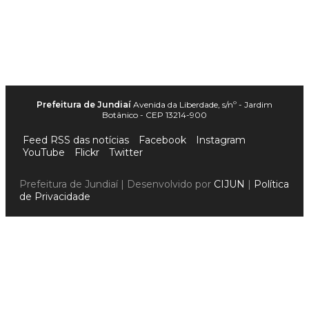
Prefeitura de Jundiaí
Avenida da Liberdade, s/nº - Jardim
Botânico - CEP 13214-900
Feed RSS das notícias
Facebook
Instagram
YouTube
Flickr
Twitter
Prefeitura de Jundiaí | Desenvolvido por
CIJUN
|
Política
de Privacidade