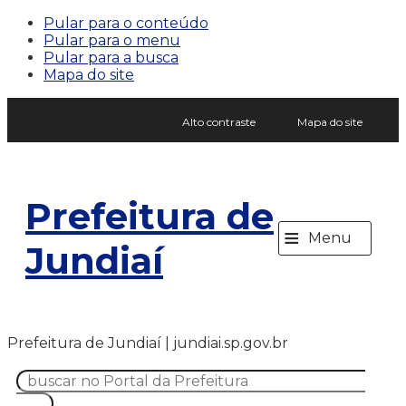
Pular para o conteúdo
Pular para o menu
Pular para a busca
Mapa do site
Alto contraste
Mapa do site
Prefeitura de
≡
Menu
Jundiaí
Prefeitura de Jundiaí | jundiai.sp.gov.br