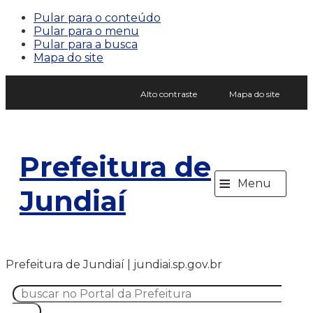
Pular para o conteúdo
Pular para o menu
Pular para a busca
Mapa do site
Alto contraste
Mapa do site
Prefeitura de
≡
Menu
Jundiaí
Prefeitura de Jundiaí | jundiai.sp.gov.br