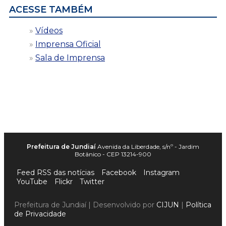
ACESSE TAMBÉM
Vídeos
Imprensa Oficial
Sala de Imprensa
Prefeitura de Jundiaí
Avenida da Liberdade, s/nº - Jardim
Botânico - CEP 13214-900
Feed RSS das notícias
Facebook
Instagram
YouTube
Flickr
Twitter
Prefeitura de Jundiaí | Desenvolvido por
CIJUN
|
Política
de Privacidade