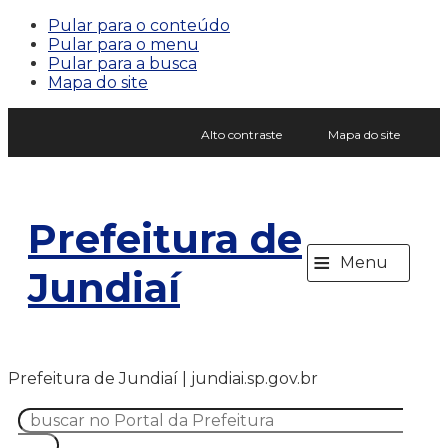
Pular para o conteúdo
Pular para o menu
Pular para a busca
Mapa do site
Alto contraste
Mapa do site
Prefeitura de
≡
Menu
Jundiaí
Prefeitura de Jundiaí | jundiai.sp.gov.br