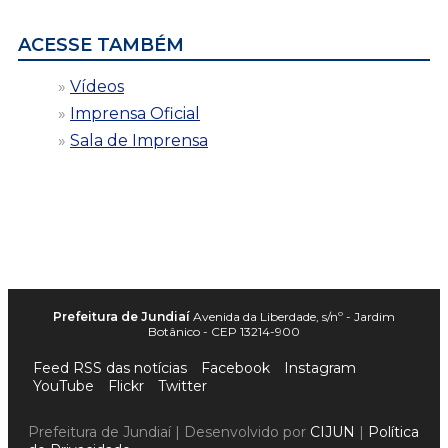
ACESSE TAMBÉM
Vídeos
Imprensa Oficial
Sala de Imprensa
Prefeitura de Jundiaí
Avenida da Liberdade, s/nº - Jardim
Botânico - CEP 13214-900
Feed RSS das notícias
Facebook
Instagram
YouTube
Flickr
Twitter
Prefeitura de Jundiaí | Desenvolvido por
CIJUN
|
Política