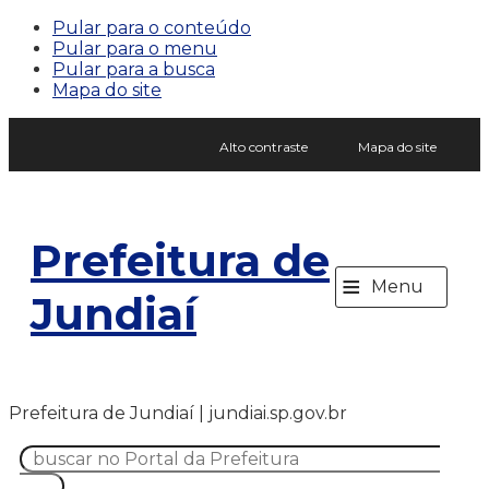
Pular para o conteúdo
Pular para o menu
Pular para a busca
Mapa do site
Alto contraste
Mapa do site
Prefeitura de
≡
Menu
Jundiaí
Prefeitura de Jundiaí | jundiai.sp.gov.br