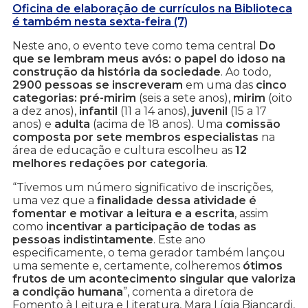
Oficina de elaboração de currículos na Biblioteca
é também nesta sexta-feira (7)
Neste ano, o evento teve como tema central
Do
que se lembram meus avós: o papel do idoso na
construção da história da sociedade
. Ao todo,
2900 pessoas se inscreveram
em uma das
cinco
categorias: pré-mirim
(seis a sete anos),
mirim
(oito
a dez anos),
infantil
(11 a 14 anos),
juvenil
(15 a 17
anos) e
adulta
(acima de 18 anos). Uma
comissão
composta por sete membros especialistas
na
área de educação e cultura escolheu as
12
melhores redações por categoria
.
“Tivemos um número significativo de inscrições,
uma vez que a
finalidade dessa atividade é
fomentar e motivar a leitura e a escrita
, assim
como
incentivar a participação de todas as
pessoas indistintamente
. Este ano
especificamente, o tema gerador também lançou
uma semente e, certamente, colheremos
ótimos
frutos de um acontecimento singular que valoriza
a condição humana
”, comenta a diretora de
Fomento à Leitura e Literatura, Mara Lígia Biancardi,