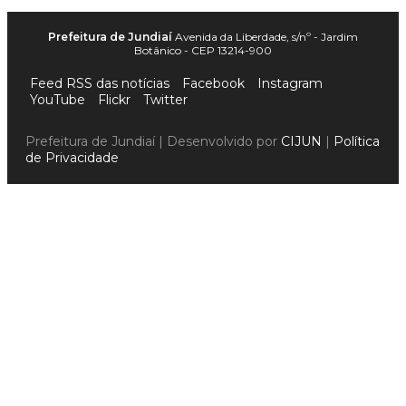
Prefeitura de Jundiaí
Avenida da Liberdade, s/nº - Jardim
Botânico - CEP 13214-900
Feed RSS das notícias
Facebook
Instagram
YouTube
Flickr
Twitter
Prefeitura de Jundiaí | Desenvolvido por
CIJUN
|
Política
de Privacidade