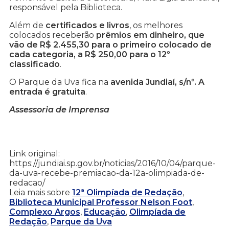
responsável pela Biblioteca.
Além de
certificados e livros
, os melhores
colocados receberão
prêmios em dinheiro, que
vão de R$ 2.455,30 para o primeiro colocado de
cada categoria, a R$ 250,00 para o 12º
classificado
.
O Parque da Uva fica na
avenida Jundiaí, s/nº. A
entrada é gratuita
.
Assessoria de Imprensa
Link original:
https://jundiai.sp.gov.br/noticias/2016/10/04/parque-
da-uva-recebe-premiacao-da-12a-olimpiada-de-
redacao/
Leia mais sobre
12ª Olimpíada de Redação
,
Biblioteca Municipal Professor Nelson Foot
,
Complexo Argos
,
Educação
,
Olimpíada de
Redação
,
Parque da Uva