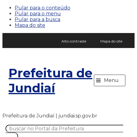
Pular para o conteúdo
Pular para o menu
Pular para a busca
Mapa do site
Alto contraste
Mapa do site
Prefeitura de
≡
Menu
Jundiaí
Prefeitura de Jundiaí | jundiai.sp.gov.br