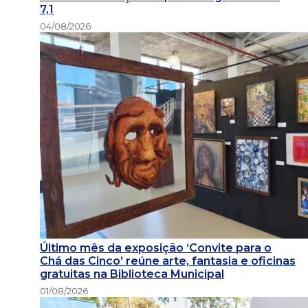
7,1
04/08/2026
Último mês da exposição ‘Convite para o
Chá das Cinco’ reúne arte, fantasia e oficinas
gratuitas na Biblioteca Municipal
01/08/2026