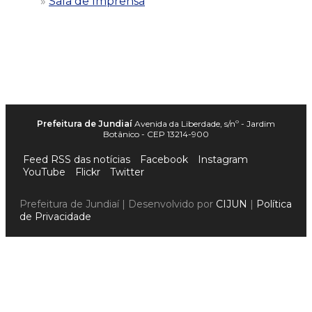
Sala de Imprensa
Prefeitura de Jundiaí
Avenida da Liberdade, s/nº - Jardim
Botânico - CEP 13214-900
Feed RSS das notícias
Facebook
Instagram
YouTube
Flickr
Twitter
Prefeitura de Jundiaí | Desenvolvido por
CIJUN
|
Política
de Privacidade