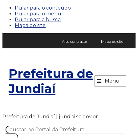
Pular para o conteúdo
Pular para o menu
Pular para a busca
Mapa do site
Alto contraste
Mapa do site
Prefeitura de
≡
Menu
Jundiaí
Prefeitura de Jundiaí | jundiai.sp.gov.br