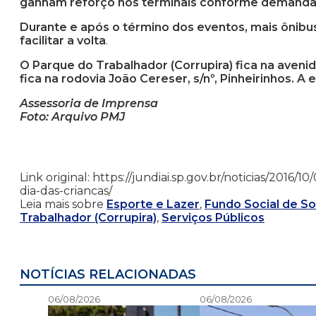
ganham reforço nos terminais conforme demanda 
Durante e após o término dos eventos, mais ônibu
facilitar a volta
.
O Parque do Trabalhador (Corrupira) fica na avenida
fica na rodovia João Cereser, s/nº, Pinheirinhos. A
Assessoria de Imprensa
Foto: Arquivo PMJ
Link original: https://jundiai.sp.gov.br/noticias/201
dia-das-criancas/
Leia mais sobre
Esporte e Lazer
,
Fundo Social de So
Trabalhador (Corrupira)
,
Serviços Públicos
NOTÍCIAS RELACIONADAS
06/08/2026
06/08/2026