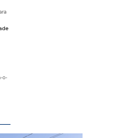
ara
dade
a-o-