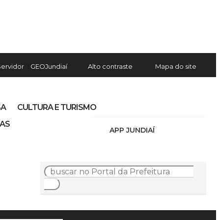
Servidor
GEOJundiaí
Alto contraste
Mapa do site
SA
CULTURA E TURISMO
IAS
APP JUNDIAÍ