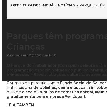
PREFEITURA DE JUNDIAÍ
»
NOTÍCIAS
»
PARQUES TÊM 
Parques têm programaç
Crianças
Publicada em 07/10/2016 às 14:50
O Parque do Trabalhador (Corrupira) celebra o Dia 
programação especial voltada ao público infantil,
brinquedos infláveis, atrações culturais, espaço pa
Por meio de parceria com o
Fundo Social de Solidar
Entre
piscina de bolinhas, cama elástica, mini tobog
mais de
cinco pula-pulas de temática animal, além 
gratuitamente pela empresa Ferráspari
.
LEIA TAMBÉM