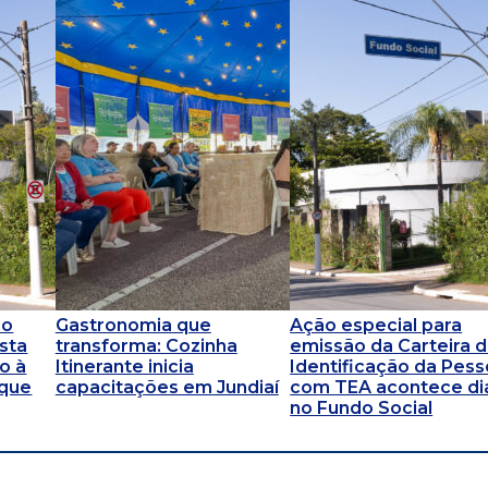
do
Gastronomia que
Ação especial para
esta
transforma: Cozinha
emissão da Carteira 
do à
Itinerante inicia
Identificação da Pes
rque
capacitações em Jundiaí
com TEA acontece dia
no Fundo Social