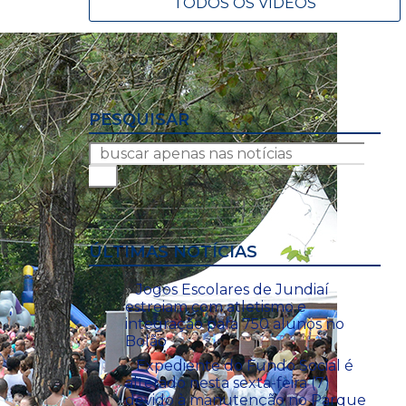
TODOS OS VÍDEOS
PESQUISAR
ÚLTIMAS NOTÍCIAS
Jogos Escolares de Jundiaí
estreiam com atletismo e
integração para 750 alunos no
Bolão
Expediente do Fundo Social é
alterado nesta sexta-feira (7)
devido à manutenção no Parque