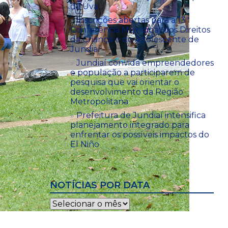
da Uva
Inscrições abertas para a 13ª
Conferência Municipal dos Direitos
da Criança e do Adolescente de
Jundiaí
Jundiaí convida empreendedores
e população a participarem de
pesquisa que vai orientar o
desenvolvimento da Região
Metropolitana
Prefeitura de Jundiaí intensifica
planejamento integrado para
enfrentar os possíveis impactos do
El Niño
NOTÍCIAS POR DATA
Notícias
por
data