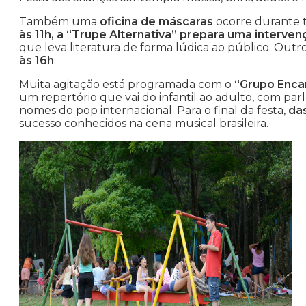
Também uma
oficina de máscaras
ocorre durante to
às 11h, a “Trupe Alternativa” prepara uma interv
que leva literatura de forma lúdica ao público. Outro
às 16h
.
Muita agitação está programada com o
“Grupo Encan
um repertório que vai do infantil ao adulto, com par
nomes do pop internacional. Para o final da festa,
das
sucesso conhecidos na cena musical brasileira.