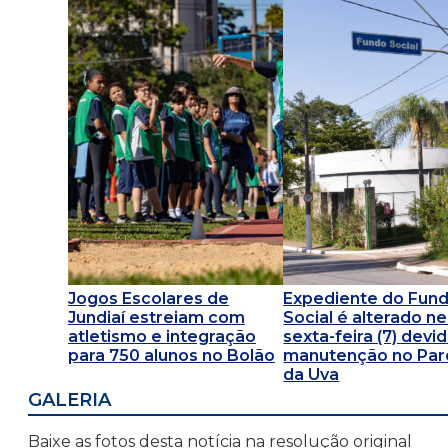
Jogos Escolares de
Expediente do Fun
Jundiaí estreiam com
Social é alterado n
atletismo e integração
sexta-feira (7) devi
para 750 alunos no Bolão
manutenção no Pa
da Uva
GALERIA
Baixe as fotos desta notícia na resolução original