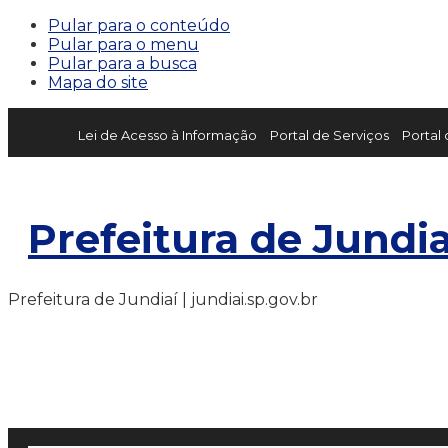
Pular para o conteúdo
Pular para o menu
Pular para a busca
Mapa do site
Lei de Acesso à Informação
Portal de Serviços
Portal
Prefeitura de Jundia
Prefeitura de Jundiaí | jundiai.sp.gov.br