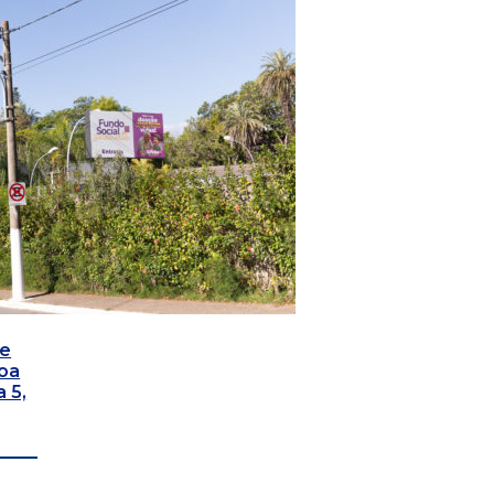
de
soa
 5,