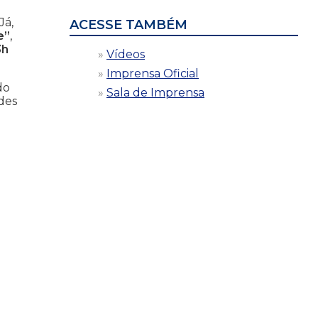
Já,
ACESSE TAMBÉM
e”
,
3h
Vídeos
Imprensa Oficial
do
Sala de Imprensa
des