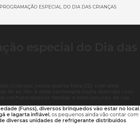
PROGRAMAÇÃO ESPECIAL DO DIA DAS CRIANÇAS
ão especial do Dia das
das Crianças, nesta quarta-feira (12), com uma
 das 6h às 16h. A data contempla muita diversão com
ra confraternização familiar e intervenções de rua.
iedade (Funss), diversos brinquedos vão estar no local
.
ã e lagarta inflável
, os pequenos ainda vão contar com
de diversas unidades de refrigerante distribuídos