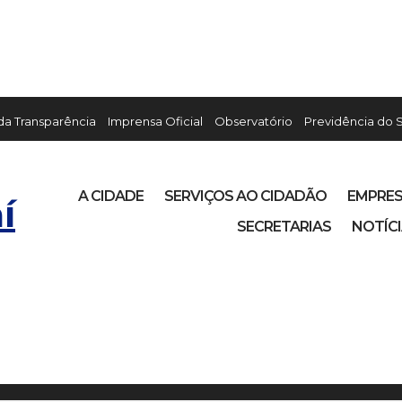
 da Transparência
Imprensa Oficial
Observatório
Previdência do 
A CIDADE
SERVIÇOS AO CIDADÃO
EMPRE
í
SECRETARIAS
NOTÍC