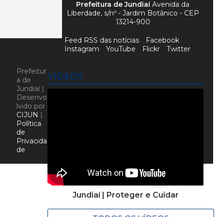
Prefeitura de Jundiaí
Avenida da
Liberdade, s/nº - Jardim Botânico - CEP
13214-900
Feed RSS das notícias
Facebook
Instagram
YouTube
Flickr
Twitter
Prefeitur
VÍDEOS
a de
Jundiaí |
Desenvo
lvido por
CIJUN
|
Política
de
Privacida
de
Jundiaí | Proteger e Cuidar