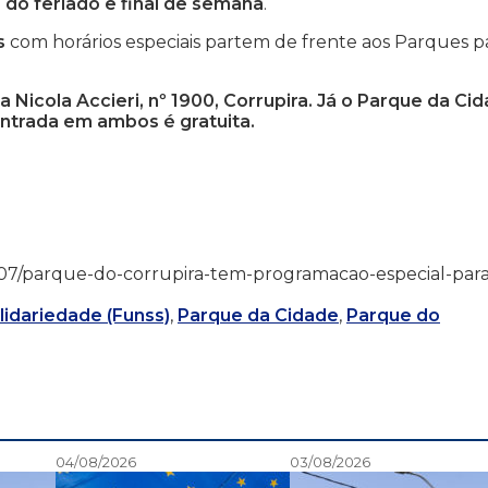
do feriado e final de semana
.
s
com horários especiais partem de frente aos Parques p
 Nicola Accieri, nº 1900, Corrupira. Já o Parque da Ci
 entrada em ambos é gratuita.
6/10/07/parque-do-corrupira-tem-programacao-especial-par
lidariedade (Funss)
,
Parque da Cidade
,
Parque do
04/08/2026
03/08/2026